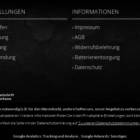
ELLUNGEN
INFORMATIONEN
ufen
› Impressum
lung
› AGB
ung
› Widerrufsbelehrung
sendung
› Batterienentsorgung
› Datenschutz
 notwendig (z.B. für den Warenkorb), andere helfen uns, unser Angebot zu verbesse
​Letzte Aktualisierung: 06.2026
 akzeptieren. Weitere Informationen finden Sie in den Privatsphäre-Einstellungen, dort kön
einfach die Seite mit der Datenschutzerklärung auf.
Zu unseren Datenschutzbestimmungen.
s solche kenntlich gemacht. Das Fehlen einer solchen Kennzeichnung bedeutet
Google Analytics:
Tracking und Analyse ,
Google Adwords:
Sonstiges