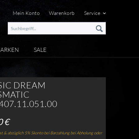
Mein Konto
Warenkorb
Service
ARKEN
SALE
SIC DREAM
SMATIC
407.11.051.00
0 €
t & abzüglich 5% Skonto bei Barzahlung bei Abholung oder