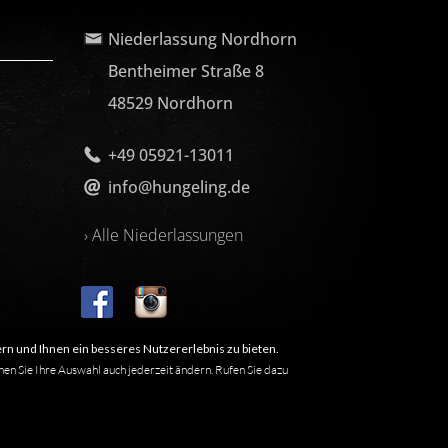
Niederlassung Nordhorn
Bentheimer Straße 8
48529 Nordhorn
+49 05921-13011
info@hungeling.de
› Alle Niederlassungen
rn und Ihnen ein besseres Nutzererlebnis zu bieten.
nen Sie Ihre Auswahl auch jederzeit ändern. Rufen Sie dazu
 nicht, dass es sich um einen freien Namen im Sinne des