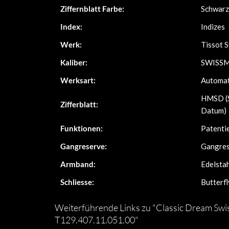
Ziffernblatt Farbe:
Schwarz
Index:
Indizes
Werk:
Tissot 
Kaliber:
SWISS
Werksart:
Automat
HMSD (S
Zifferblatt:
Datum)
Funktionen:
Patenti
Gangreserve:
Gangres
Armband:
Edelsta
Schliesse:
Butterfl
Weiterführende Links zu "Classic Dream Swi
T129.407.11.051.00"