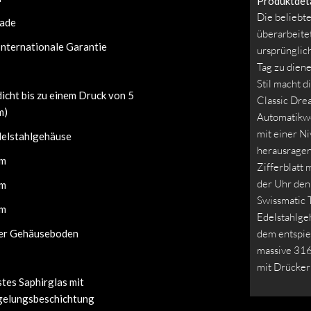
Produktdeta
Die beliebt
ade
überarbeite
Internationale Garantie
ursprünglich
Tag zu diene
Stil macht 
icht bis zu einem Druck von 5
Classic Dre
m)
Automatikwe
mit einer Ni
elstahlgehäuse
herausragen
mm
Zifferblatt 
der Uhr den 
mm
Swissmatic 
mm
Edelstahlgeh
er Gehäuseboden
dem entspieg
massive 316
mit Drücker
tes Saphirglas mit
gelungsbeschichtung