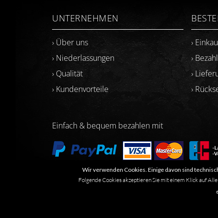
UNTERNEHMEN
BEST
› Über uns
› Einka
› Niederlassungen
› Bezah
› Qualität
› Liefer
› Kundenvorteile
› Rück
Einfach & bequem bezahlen mit
Wir verwenden Cookies. Einige davon sind technisch
Folgende Cookies akzeptieren Sie mit einem Klick auf Alle
Marken- oder Warenzeichen werden in der Regel nicht al