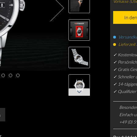
Vorkasse (Üb
In de
Versandko
Lieferzeit
✓ Kostenlos
✓ Persönlic
✓ Gratis Ge
✓ Schneller 
✓ 14-tägiges
✓ Qualifizie
Besonder
n
Einfach u
+49 (0) 5
r