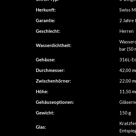
Herkunft:
Swiss M
Garantie:
2 Jahre 
Geschlecht:
Herren
Wasserd
Wasserdichtheit:
bar (50 
Gehäuse:
316L-Ed
Durchmesser:
42,00 
Zwischenhörner:
22,00 
Höhe:
11,50 
Gehäuseoptionen:
Gläsern
Gewicht:
150 g
Kratzfes
Glas:
Entspie