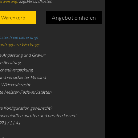
erweisung)
zzgl.Versandkosten
Angebot einholen
n Warenkorb
stenfreie Lieferung!
 anfragbare Werktage
e Anpassung und Gravur
he Beratung
schenkverpackung
und versicherter Versand
 Widerrufsrecht
rte Meister-Fachwerkstätten
e Konfiguration gewünscht?
nverbindlich anrufen und beraten lassen!
971 / 31 41