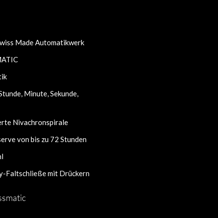
Swiss Made Automatikwerk
MATIC
ik
tunde, Minute, Sekunde,
erte Nivachronspirale
erve von bis zu 72 Stunden
hl
y-Faltschließe mit Drückern
ssmatic