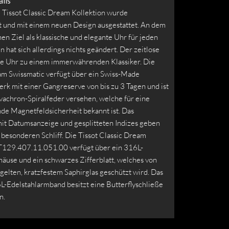
ils
e Tissot Classic Dream Kollektion wurde
t und mit einem neuen Design ausgestattet. An dem
en Ziel als klassische und elegante Uhr für jeden
n hat sich allerdings nichts geändert. Der zeitlose
die Uhr zu einem immerwährenden Klassiker. Die
am Swissmatic verfügt über ein Swiss-Made
rk mit einer Gangreserve von bis zu 3 Tagen und ist
vachron-Spiralfeder versehen, welche für eine
de Magnetfeldsicherheit bekannt ist. Das
mit Datumsanzeige und gesplitteten Indizes geben
besonderen Schliff. Die Tissot Classic Dream
T129.407.11.051.00 verfügt über ein 316L-
äuse und ein schwarzes Zifferblatt, welches von
elten, kratzfestem Saphirglas geschützt wird. Das
L-Edelstahlarmband besitzt eine Butterflyschließe
n.