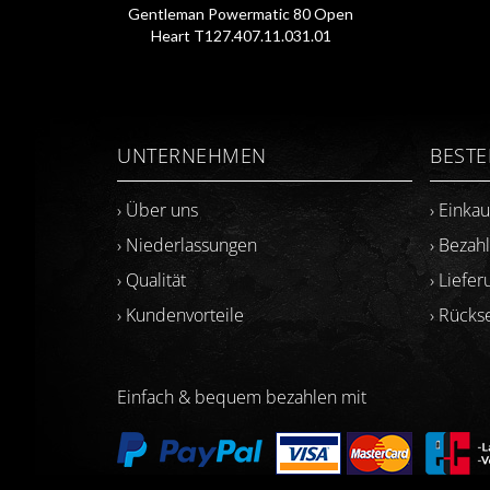
Gentleman Powermatic 80 Open
Heart T127.407.11.031.01
UNTERNEHMEN
BEST
› Über uns
› Einka
› Niederlassungen
› Bezah
› Qualität
› Liefer
› Kundenvorteile
› Rück
Einfach & bequem bezahlen mit