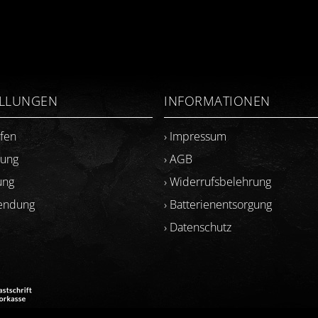
ELLUNGEN
INFORMATIONEN
ufen
› Impressum
lung
› AGB
ung
› Widerrufsbelehrung
sendung
› Batterienentsorgung
› Datenschutz