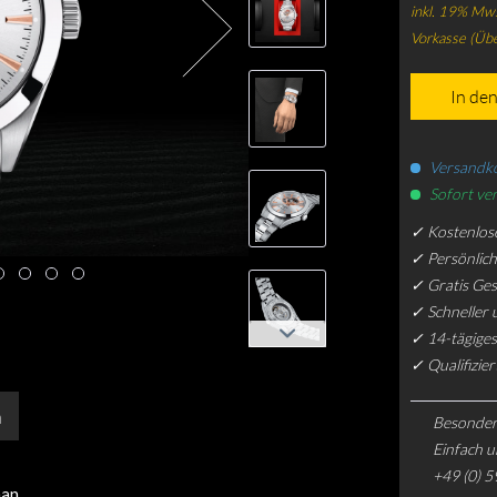
inkl. 19% Mws
Vorkasse (Üb
In de
Versandko
Sofort ver
✓ Kostenlos
✓ Persönlic
✓ Gratis Ge
✓ Schneller 
✓ 14-tägiges
✓ Qualifizie
n
Besonder
Einfach u
+49 (0) 5
man