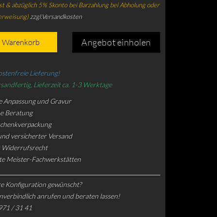
t & abzüglich 5% Skonto bei Barzahlung bei Abholung oder
erweisung)
zzgl.Versandkosten
Angebot einholen
n Warenkorb
stenfreie Lieferung!
sandfertig, Lieferzeit ca. 1-3 Werktage
e Anpassung und Gravur
he Beratung
schenkverpackung
und versicherter Versand
 Widerrufsrecht
rte Meister-Fachwerkstätten
e Konfiguration gewünscht?
nverbindlich anrufen und beraten lassen!
971 / 31 41