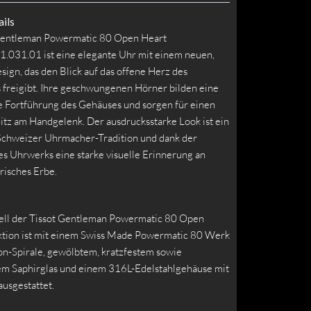
ils
Gentleman Powermatic 80 Open Heart
.031.01 ist eine elegante Uhr mit einem neuen,
sign, das den Blick auf das offene Herz des
 freigibt. Ihre geschwungenen Hörner bilden eine
 Fortführung des Gehäuses und sorgen für einen
tz am Handgelenk. Der ausdrucksstarke Look ist ein
Schweizer Uhrmacher-Tradition und dank der
es Uhrwerks eine starke visuelle Erinnerung an
orisches Erbe.
ll der Tissot Gentleman Powermatic 80 Open
ktion ist mit einem Swiss Made Powermatic 80 Werk
on-Spirale, gewölbtem, kratzfestem sowie
em Saphirglas und einem 316L-Edelstahlgehäuse mit
usgestattet.