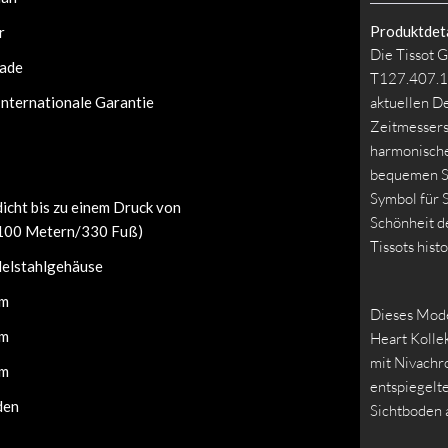
Produktdeta
r
Die Tissot 
ade
T127.407.11
Internationale Garantie
aktuellen De
Zeitmessers
harmonische
bequemen Si
Symbol für 
icht bis zu einem Druck von
Schönheit d
(100 Metern/330 Fuß)
Tissots hist
elstahlgehäuse
mm
Dieses Mode
mm
Heart Kolle
mit Nivachr
mm
entspiegelt
den
Sichtboden a