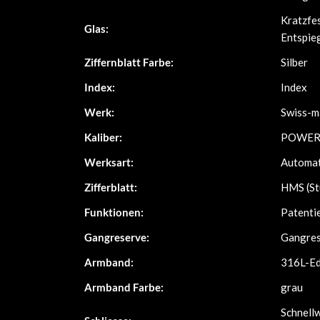
Kratzfes
Glas:
Entspie
Ziffernblatt Farbe:
Silber
Index:
Index
Werk:
Swiss-m
Kaliber:
POWERM
Werksart:
Automat
Zifferblatt:
HMS (St
Funktionen:
Patenti
Gangreserve:
Gangres
Armband:
316L-Ed
Armband Farbe:
grau
Schnell