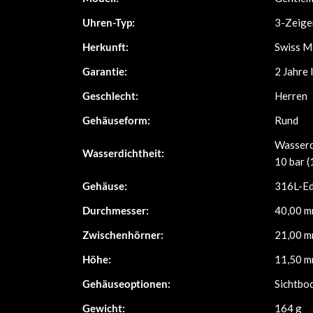
Uhren-Typ:
3-Zeige
Herkunft:
Swiss M
Garantie:
2 Jahre 
Geschlecht:
Herren
Gehäuseform:
Rund
Wasserd
Wasserdichtheit:
10 bar 
Gehäuse:
316L-Ed
Durchmesser:
40,00 
Zwischenhörner:
21,00 
Höhe:
11,50 
Gehäuseoptionen:
Sichtbo
Gewicht:
164 g