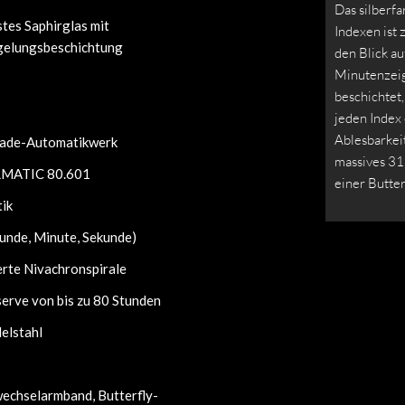
Das silberf
tes Saphirglas mit
Indexen ist
gelungsbeschichtung
den Blick au
Minutenzeig
beschichtet
jeden Index
Ablesbarkeit
ade-Automatikwerk
massives 31
ATIC 80.601
einer Butter
ik
unde, Minute, Sekunde)
erte Nivachronspirale
erve von bis zu 80 Stunden
elstahl
wechselarmband, Butterfly-