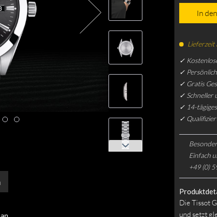
In de
Lieferzeit
✓ Kostenlos
✓ Persönlic
✓ Gratis Ge
✓ Schneller 
✓ 14-tägiges
✓ Qualifizie
Besonder
Einfach u
+49 (0) 5
n
Produktdeta
Die Tissot G
und setzt gle
man