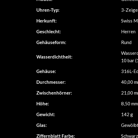
Uhren-Typ:
3-Zeige
Herkunft:
Swiss M
Geschlecht:
Herren
Gehäuseform:
Rund
Wasserd
Wasserdichtheit:
10 bar 
Gehäuse:
316L-Ed
Durchmesser:
40,00 
Zwischenhörner:
21,00 
Höhe:
8,50 mm
Gewicht:
142 g
Glas:
Gewölbt
Ziffernblatt Farbe:
Schwarz