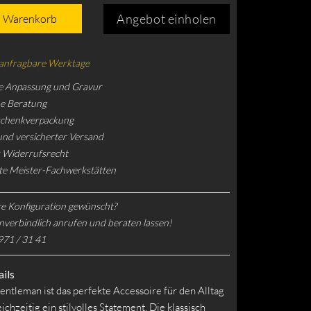
Angebot einholen
n Warenkorb
 anfragbare Werktage
e Anpassung und Gravur
he Beratung
schenkverpackung
und versicherter Versand
 Widerrufsrecht
rte Meister-Fachwerkstätten
e Konfiguration gewünscht?
nverbindlich anrufen und beraten lassen!
971 / 31 41
ils
entleman ist das perfekte Accessoire für den Alltag
ichzeitig ein stilvolles Statement. Die klassisch