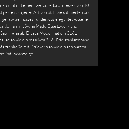
hr kommt mit einem Gehäusedurchmesser von 40
 perfekt zu jeder Art von Stil. Die satinierten und
eiger sowie Indizes runden das elegante Aussehen
Gentleman mit Swiss Made Quartzwerk und
Saphirglas ab. Dieses Modell hat ein 316L -
häuse sowie ein massives 316l-Edelstahlarmband
yfaltschließe mit Drückern sowie ein schwarzes
mit Datumsanzeige.