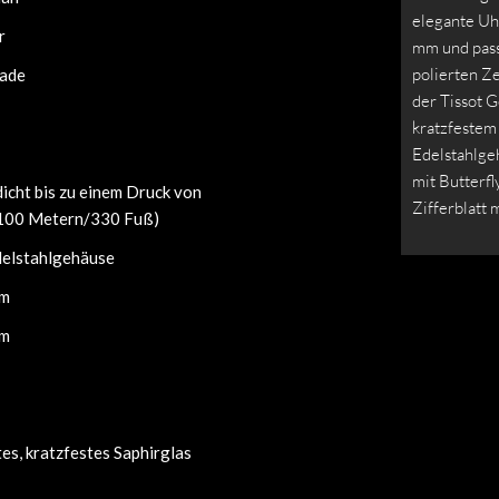
elegante U
r
mm und passt
polierten Z
ade
der Tissot 
kratzfestem 
Edelstahlge
mit Butterfl
icht bis zu einem Druck von
Zifferblatt 
(100 Metern/330 Fuß)
elstahlgehäuse
mm
mm
es, kratzfestes Saphirglas