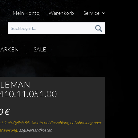
Mein Konto
Warenkorb
Service
ARKEN
SALE
TLEMAN
410.11.051.00
0 €
t & abzüglich 5% Skonto bei Barzahlung bei Abholung oder
erweisung)
zzgl.Versandkosten