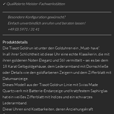
✓ Qualifizierte Meister-Fachwerkstätten
Besondere Konfiguration gewünscht?
Einfach unverbindlich anrufen und beraten lassen!
+49 (0) 5971 / 31 41
Produktdetails
Die Tissot Goldrun ist unter den Golduhren ein „Must- have“.
In all ihrer Schlichtheit ist diese Uhr eine echte Klassikerin, die mit
ihren goldenen Noten Eleganz und Stil vermittelt – sei es bei dem
18 Karat Gelbgoldgehäuse, dem Lederarmband mit Dornschließe
oder Details wie den goldfarbenen Zeigern und dem Zifferblatt mit
Datumsanzeige.
Dieses Modell aus der Tissot Goldrun Linie mit Swiss Made
Quartzwerk mit Batterie-Endanzeige und kratzfestem Saphirglas
hat ein weißes Zifferblatt mit Indizes und ein schwarzes
Lederarmband.
Diese Uhren sind Kostbarkeiten, deren Anziehungskraft