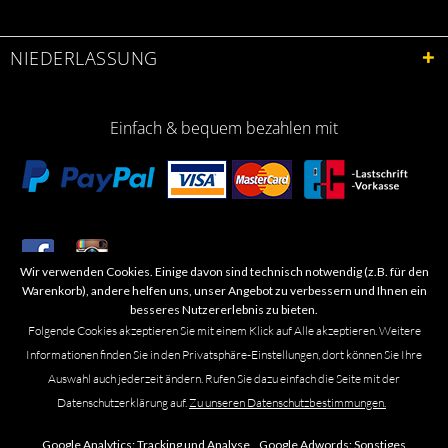
NIEDERLASSUNG
Einfach & bequem bezahlen mit
Wir verwenden Cookies. Einige davon sind technisch notwendig (z.B. für den
​Letzte Aktualisierung: 06.2026
Warenkorb), andere helfen uns, unser Angebot zu verbessern und Ihnen ein
besseres Nutzererlebnis zu bieten.
Folgende Cookies akzeptieren Sie mit einem Klick auf Alle akzeptieren. Weitere
Informationen finden Sie in den Privatsphäre-Einstellungen, dort können Sie Ihre
Auswahl auch jederzeit ändern. Rufen Sie dazu einfach die Seite mit der
Marken- oder Warenzeichen werden in der Regel nicht als solche kenntlich
Datenschutzerklärung auf.
Zu unseren Datenschutzbestimmungen.
gemacht. Das Fehlen einer solchen Kennzeichnung bedeutet nicht, dass es
sich um einen freien Namen im Sinne des Waren- und Markenzeichenrechts
Google Analytics:
Tracking und Analyse ,
Google Adwords:
Sonstiges