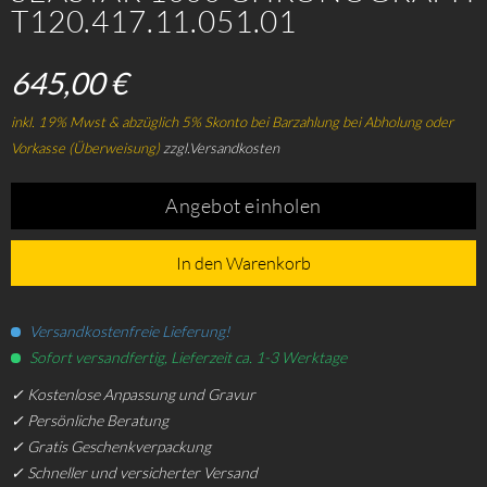
T120.417.11.051.01
645,00 €
inkl. 19% Mwst & abzüglich 5% Skonto bei Barzahlung bei Abholung oder
Vorkasse (Überweisung)
zzgl.Versandkosten
Angebot einholen
In den Warenkorb
Versandkostenfreie Lieferung!
Sofort versandfertig, Lieferzeit ca. 1-3 Werktage
✓ Kostenlose Anpassung und Gravur
✓ Persönliche Beratung
✓ Gratis Geschenkverpackung
✓ Schneller und versicherter Versand