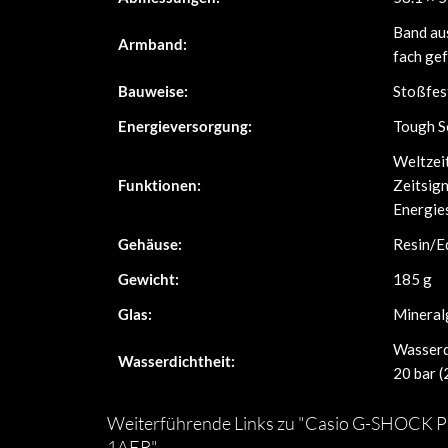
Band aus
Armband:
fach ge
Bauweise:
Stoßfes
Energieversorgung:
Tough So
Weltzeit
Funktionen:
Zeitsign
Energie
Gehäuse:
Resin/E
Gewicht:
185 g
Glas:
Mineral
Wasserd
Wasserdichtheit:
20 bar 
Weiterführende Links zu "Casio G-SHOCK
1AER"