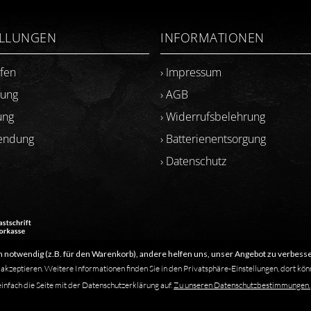
ELLUNGEN
INFORMATIONEN
ufen
› Impressum
lung
› AGB
ung
› Widerrufsbelehrung
sendung
› Batterienentsorgung
› Datenschutz
 notwendig (z.B. für den Warenkorb), andere helfen uns, unser Angebot zu verbesse
​Letzte Aktualisierung: 06.2026
 akzeptieren. Weitere Informationen finden Sie in den Privatsphäre-Einstellungen, dort kön
einfach die Seite mit der Datenschutzerklärung auf.
Zu unseren Datenschutzbestimmungen.
s solche kenntlich gemacht. Das Fehlen einer solchen Kennzeichnung bedeutet