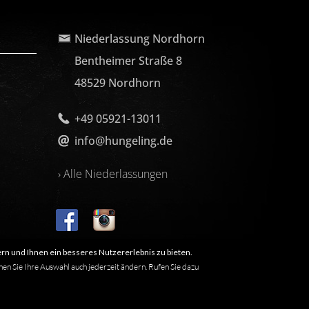
Niederlassung Nordhorn
Bentheimer Straße 8
48529 Nordhorn
+49 05921-13011
info@hungeling.de
› Alle Niederlassungen
rn und Ihnen ein besseres Nutzererlebnis zu bieten.
nen Sie Ihre Auswahl auch jederzeit ändern. Rufen Sie dazu
 nicht, dass es sich um einen freien Namen im Sinne des