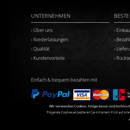
UNTERNEHMEN
BEST
› Über uns
› Einka
› Niederlassungen
› Bezah
› Qualität
› Liefer
› Kundenvorteile
› Rück
Einfach & bequem bezahlen mit
Wir verwenden Cookies. Einige davon sind technisch
Folgende Cookies akzeptieren Sie mit einem Klick auf Alle
Marken- oder Warenzeichen werden in der Regel nicht al