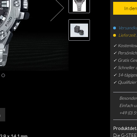
In de
Versandko
Lieferzeit
✓ Kostenlos
✓ Persönlic
✓ Gratis Ge
✓ Schneller 
✓ 14-tägiges
✓ Qualifizie
Besonder
Einfach u
+49 (0) 5
n
Produktdeta
Die G-STEEL
53.8 × 14.1 mm