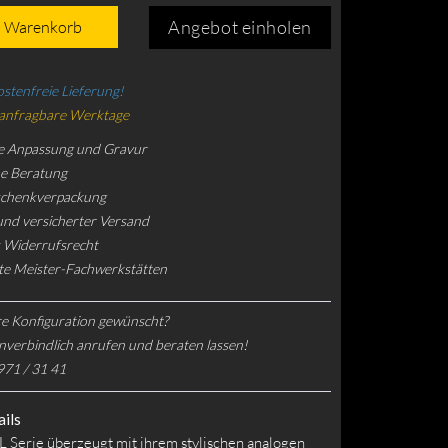
Angebot einholen
n Warenkorb
stenfreie Lieferung!
 anfragbare Werktage
e Anpassung und Gravur
he Beratung
schenkverpackung
und versicherter Versand
 Widerrufsrecht
rte Meister-Fachwerkstätten
e Konfiguration gewünscht?
nverbindlich anrufen und beraten lassen!
971 / 31 41
ils
 Serie überzeugt mit ihrem stylischen analogen