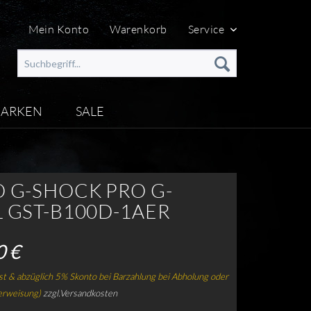
Mein Konto
Warenkorb
Service
ARKEN
SALE
O G-SHOCK PRO G-
L GST-B100D-1AER
0 €
t & abzüglich 5% Skonto bei Barzahlung bei Abholung oder
erweisung)
zzgl.Versandkosten