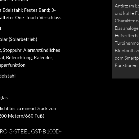
Antlitz im 
 Edelstahl; Festes Band; 3-
und kühle F
falteter One-Touch-Verschluss
Charakter d
Das analoge 
t
Hilfszifferb
lar (Solarbetrieb)
Turbinenmoto
, Stoppuhr, Alarm/stündliches
Bluetooth v
al, Beleuchtung, Kalender,
dem Smartph
sparfunktion
Funktionen
delstahl
glas
icht bis zu einem Druck von
(200 Metern/660 Fuß)
 PRO G-STEEL GST-B100D-