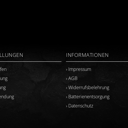
ELLUNGEN
INFORMATIONEN
ufen
› Impressum
lung
› AGB
ung
› Widerrufsbelehrung
sendung
› Batterienentsorgung
› Datenschutz