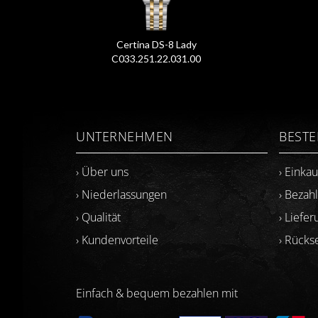
Certina DS-8 Lady
C033.251.22.031.00
UNTERNEHMEN
BEST
› Über uns
› Einka
› Niederlassungen
› Bezah
› Qualität
› Liefer
› Kundenvorteile
› Rück
Einfach & bequem bezahlen mit