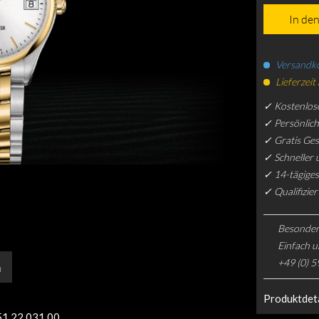
In de
Versandko
Lieferzeit
✓ Kostenlos
✓ Persönlic
✓ Gratis Ge
✓ Schneller 
✓ 14-tägiges
✓ Qualifizie
Besonder
Einfach u
+49 (0) 5
n
Produktdeta
1.22.031.00