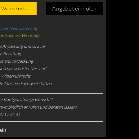
Angebot einholen
n Warenkorb
stenfreie Lieferung!
 anfragbare Werktage
e Anpassung und Gravur
he Beratung
schenkverpackung
und versicherter Versand
 Widerrufsrecht
rte Meister-Fachwerkstätten
e Konfiguration gewünscht?
nverbindlich anrufen und beraten lassen!
971 / 31 41
ils