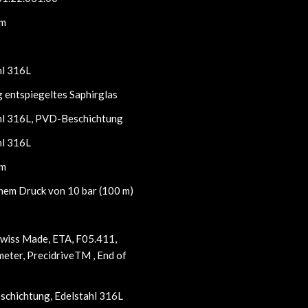
mm
hl 316L
g entspiegeltes Saphirglas
hl 316L, PVD-Beschichtung
hl 316L
mm
inem Druck von 10 bar (100 m)
Swiss Made, ETA, F05.411,
eter, PrecidriveTM , End of
chichtung, Edelstahl 316L