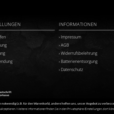
ELLUNGEN
INFORMATIONEN
ufen
› Impressum
lung
› AGB
ung
› Widerrufsbelehrung
sendung
› Batterienentsorgung
› Datenschutz
 notwendig (z.B. für den Warenkorb), andere helfen uns, unser Angebot zu verbesse
​Letzte Aktualisierung: 06.2026
 akzeptieren. Weitere Informationen finden Sie in den Privatsphäre-Einstellungen, dort kön