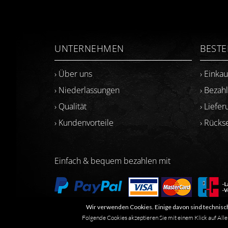
UNTERNEHMEN
BEST
› Über uns
› Einka
› Niederlassungen
› Bezah
› Qualität
› Liefer
› Kundenvorteile
› Rück
Einfach & bequem bezahlen mit
Wir verwenden Cookies. Einige davon sind technisch
Folgende Cookies akzeptieren Sie mit einem Klick auf Alle