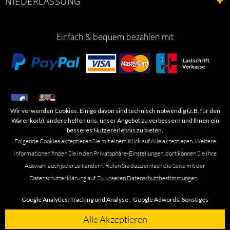
NIEDERLASSUNG
Einfach & bequem bezahlen mit
Wir verwenden Cookies. Einige davon sind technisch notwendig (z.B. für den
​Letzte Aktualisierung: 06.2026
Warenkorb), andere helfen uns, unser Angebot zu verbessern und Ihnen ein
besseres Nutzererlebnis zu bieten.
Folgende Cookies akzeptieren Sie mit einem Klick auf Alle akzeptieren. Weitere
Informationen finden Sie in den Privatsphäre-Einstellungen, dort können Sie Ihre
Auswahl auch jederzeit ändern. Rufen Sie dazu einfach die Seite mit der
Marken- oder Warenzeichen werden in der Regel nicht als solche kenntlich
Datenschutzerklärung auf.
Zu unseren Datenschutzbestimmungen.
gemacht. Das Fehlen einer solchen Kennzeichnung bedeutet nicht, dass es
sich um einen freien Namen im Sinne des Waren- und Markenzeichenrechts
Google Analytics:
Tracking und Analyse ,
Google Adwords:
Sonstiges
handelt. Alle genannten Marken, Logos, Symbole, Bilder, Designs, Produkt-
und Unternehmensbezeichnungen sind Urheber-, Marken- und
Alle Akzeptieren
Designrechte des jeweiligen Eigentümers. Die Marke Omega führen wir