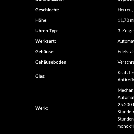
Geschlecht:
Herren,
Höhe:
11,70 
Uhren-Typ:
3-Zeige
Werksart:
Automat
Gehäuse:
Edelsta
Gehäuseboden:
Verschr
Kratzfe
Glas:
Antirefl
Mechani
Automat
25.200 
Werk:
Stunde,
Stunden
monokris