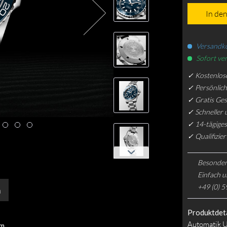
In de
Versandko
Sofort ver
✓ Kostenlos
✓ Persönlic
✓ Gratis Ge
✓ Schneller 
✓ 14-tägiges
✓ Qualifizie
Besonder
Einfach u
+49 (0) 5
n
Produktdeta
Automatik U
mm