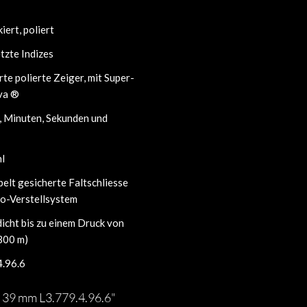
iert, poliert
tzte Indizes
rte polierte Zeiger, mit Super-
va ®
, Minuten, Sekunden und
hl
elt gesicherte Faltschliesse
ro-Verstellsystem
icht bis zu einem Druck von
300 m)
4.96.6
 39 mm L3.779.4.96.6"