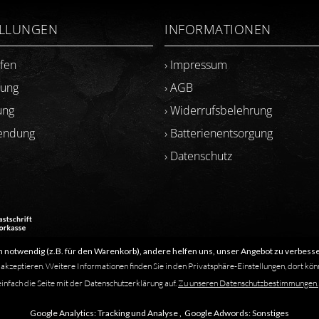
ELLUNGEN
INFORMATIONEN
ufen
› Impressum
lung
› AGB
ung
› Widerrufsbelehrung
sendung
› Batterienentsorgung
› Datenschutz
 notwendig (z.B. für den Warenkorb), andere helfen uns, unser Angebot zu verbesse
​Letzte Aktualisierung: 06.2026
 akzeptieren. Weitere Informationen finden Sie in den Privatsphäre-Einstellungen, dort kön
einfach die Seite mit der Datenschutzerklärung auf.
Zu unseren Datenschutzbestimmungen.
s solche kenntlich gemacht. Das Fehlen einer solchen Kennzeichnung bedeutet
Google Analytics:
Tracking und Analyse ,
Google Adwords:
Sonstiges