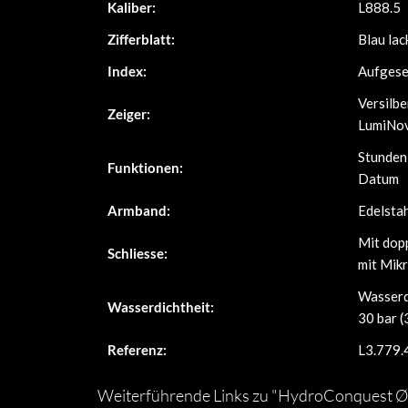
Kaliber:
L888.5
Zifferblatt:
Blau lack
Index:
Aufgese
Versilbe
Zeiger:
LumiNo
Stunden
Funktionen:
Datum
Armband:
Edelsta
Mit dopp
Schliesse:
mit Mik
Wasserd
Wasserdichtheit:
30 bar (
Referenz:
L3.779.
Weiterführende Links zu "HydroConquest Ø