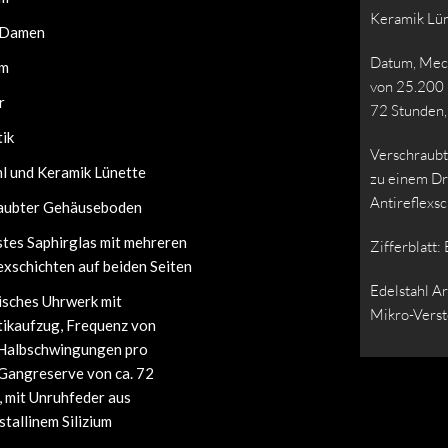
Keramik Lün
 Damen
Datum, Mech
mm
von 25.200 
r
72 Stunden,
ik
Verschraubt
hl und Keramik Lünette
zu einem Dr
Antireflexsc
aubter Gehäuseboden
stes Saphirglas mit mehreren
Zifferblatt:
exschichten auf beiden Seiten
Edelstahl Ar
sches Uhrwerk mit
Mikro-Verst
ikaufzug, Frequenz von
Halbschwingungen pro
 Gangreserve von ca. 72
, mit Unruhfeder aus
tallinem Silizium