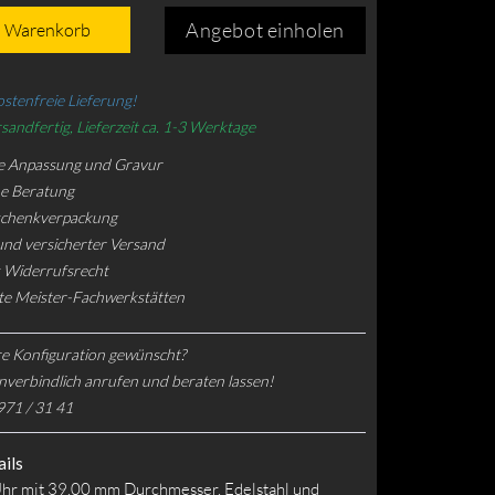
Angebot einholen
n Warenkorb
stenfreie Lieferung!
sandfertig, Lieferzeit ca. 1-3 Werktage
e Anpassung und Gravur
he Beratung
schenkverpackung
und versicherter Versand
 Widerrufsrecht
rte Meister-Fachwerkstätten
e Konfiguration gewünscht?
nverbindlich anrufen und beraten lassen!
971 / 31 41
ils
hr mit 39.00 mm Durchmesser, Edelstahl und