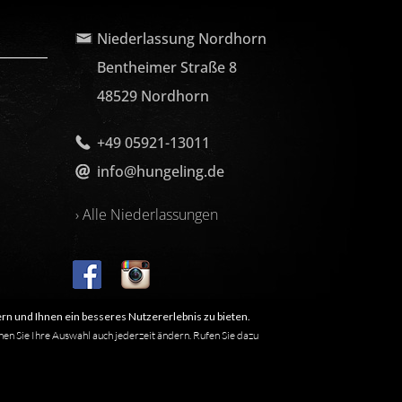
Niederlassung Nordhorn
Bentheimer Straße 8
48529 Nordhorn
+49 05921-13011
info@hungeling.de
› Alle Niederlassungen
rn und Ihnen ein besseres Nutzererlebnis zu bieten.
nen Sie Ihre Auswahl auch jederzeit ändern. Rufen Sie dazu
 nicht, dass es sich um einen freien Namen im Sinne des