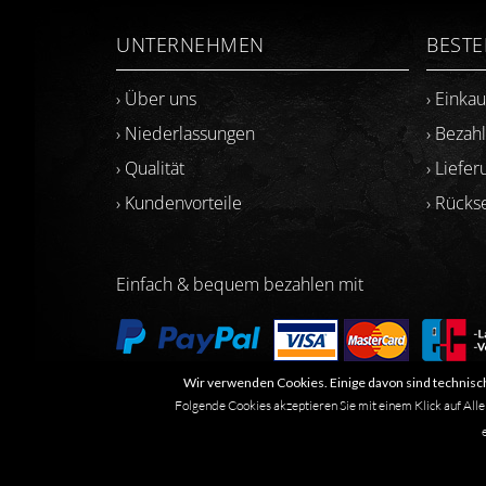
UNTERNEHMEN
BEST
› Über uns
› Einka
› Niederlassungen
› Bezah
› Qualität
› Liefer
› Kundenvorteile
› Rück
Einfach & bequem bezahlen mit
Wir verwenden Cookies. Einige davon sind technisch
Folgende Cookies akzeptieren Sie mit einem Klick auf Alle
Marken- oder Warenzeichen werden in der Regel nicht al