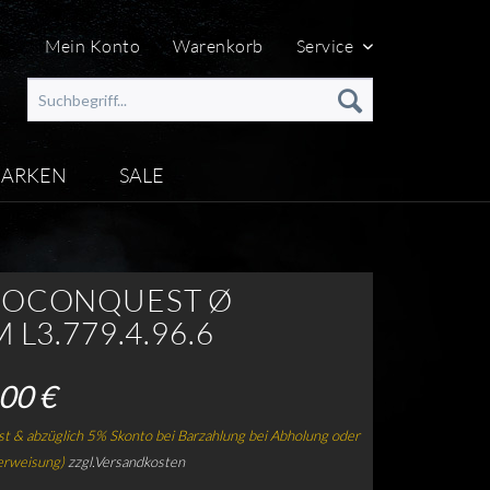
Mein Konto
Warenkorb
Service
ARKEN
SALE
OCONQUEST Ø
 L3.779.4.96.6
00 €
t & abzüglich 5% Skonto bei Barzahlung bei Abholung oder
erweisung)
zzgl.Versandkosten