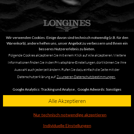
Wir verwenden Cookies. Einige davon sind technisch notwendig (z.B. für den
Warenkorb), andere helfen uns, unser Angebot zu verbessern und Ihnen ein
besseres Nutzererlebnis zu bieten.
Longines Spirit Flyback 42 mm L3.821.4.93.6
Folgende Cookies akzeptieren Sie mit einem Klick auf Alle akzeptieren. Weitere
Informationen finden Sie in den Privatsphäre-Einstellungen, dort können Sie Ihre
Auswahl auch jederzeit ändern. Rufen Sie dazu einfach die Seite mit der
5.000,00 €
Datenschutzerklärung auf.
Zu unseren Datenschutzbestimmungen.
Google Analytics:
Tracking und Analyse ,
Google Adwords:
Sonstiges
Alle Akzeptieren
Nur technisch notwendige akzeptieren
Individuelle Einstellungen