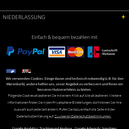
NIEDERLASSUNG
Einfach & bequem bezahlen mit
Wir verwenden Cookies. Einige davon sind technisch notwendig (z.B. für den
​Letzte Aktualisierung: 06.2026
Warenkorb), andere helfen uns, unser Angebot zu verbessern und Ihnen ein
besseres Nutzererlebnis zu bieten.
Folgende Cookies akzeptieren Sie mit einem Klick auf Alle akzeptieren. Weitere
Informationen finden Sie in den Privatsphäre-Einstellungen, dort können Sie Ihre
Auswahl auch jederzeit ändern. Rufen Sie dazu einfach die Seite mit der
Marken- oder Warenzeichen werden in der Regel nicht als solche kenntlich
Datenschutzerklärung auf.
Zu unseren Datenschutzbestimmungen.
gemacht. Das Fehlen einer solchen Kennzeichnung bedeutet nicht, dass es
sich um einen freien Namen im Sinne des Waren- und Markenzeichenrechts
Google Analytics:
Tracking und Analyse ,
Google Adwords:
Sonstiges