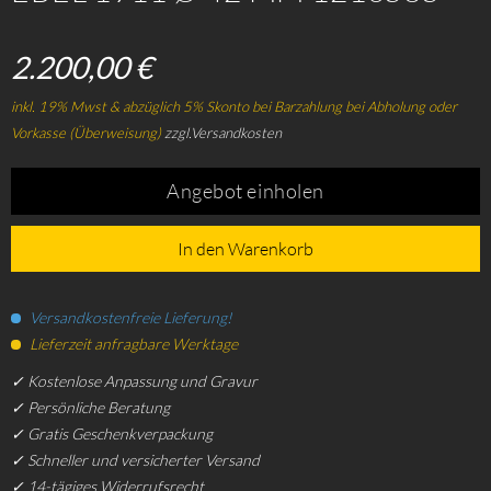
2.200,00 €
inkl. 19% Mwst & abzüglich 5% Skonto bei Barzahlung bei Abholung oder
Vorkasse (Überweisung)
zzgl.Versandkosten
Angebot einholen
In den Warenkorb
Versandkostenfreie Lieferung!
Lieferzeit anfragbare Werktage
✓ Kostenlose Anpassung und Gravur
✓ Persönliche Beratung
✓ Gratis Geschenkverpackung
✓ Schneller und versicherter Versand
✓ 14-tägiges Widerrufsrecht