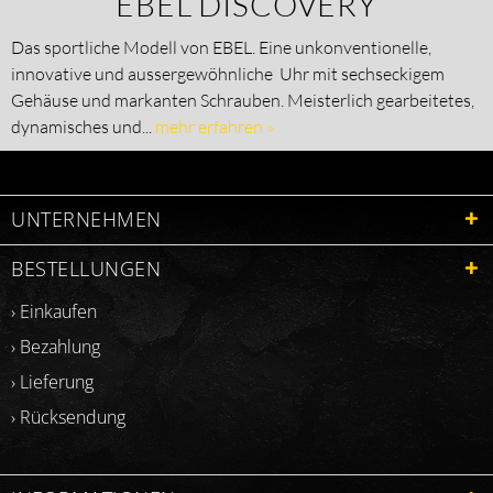
EBEL DISCOVERY
Das sportliche Modell von EBEL. Eine unkonventionelle,
innovative und aussergewöhnliche Uhr mit sechseckigem
Gehäuse und markanten Schrauben. Meisterlich gearbeitetes,
dynamisches und...
mehr erfahren »
UNTERNEHMEN
BESTELLUNGEN
› Einkaufen
› Bezahlung
› Lieferung
› Rücksendung