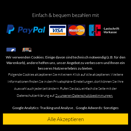
Einfach & bequem bezahlen mit
Wir verwenden Cookies. Einige davon sind technisch notwendig (z.B. für den
​Letzte Aktualisierung: 06.2026
Warenkorb), andere helfen uns, unser Angebot zu verbessern und Ihnen ein
besseres Nutzererlebnis zu bieten.
Folgende Cookies akzeptieren Sie mit einem Klick auf Alle akzeptieren. Weitere
Informationen finden Sie in den Privatsphäre-Einstellungen, dort können Sie Ihre
Auswahl auch jederzeit ändern. Rufen Sie dazu einfach die Seite mit der
Marken- oder Warenzeichen werden in der Regel nicht als solche kenntlich
Datenschutzerklärung auf.
Zu unseren Datenschutzbestimmungen.
gemacht. Das Fehlen einer solchen Kennzeichnung bedeutet nicht, dass es
sich um einen freien Namen im Sinne des Waren- und Markenzeichenrechts
Google Analytics:
Tracking und Analyse ,
Google Adwords:
Sonstiges
handelt. Alle genannten Marken, Logos, Symbole, Bilder, Designs, Produkt-
und Unternehmensbezeichnungen sind Urheber-, Marken- und
Alle Akzeptieren
Designrechte des jeweiligen Eigentümers. Die Marke Omega führen wir