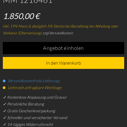
1.850,00 €
inkl. 19% Mwst & abzüglich 5% Skonto bei Barzahlung bei Abholung oder
Vorkasse (Überweisung)
zzgl.Versandkosten
Angebot einholen
In den Warenkorb
Versandkostenfreie Lieferung!
Lieferzeit anfragbare Werktage
✓ Kostenlose Anpassung und Gravur
✓ Persönliche Beratung
✓ Gratis Geschenkverpackung
✓ Schneller und versicherter Versand
✓ 14-tägiges Widerrufsrecht