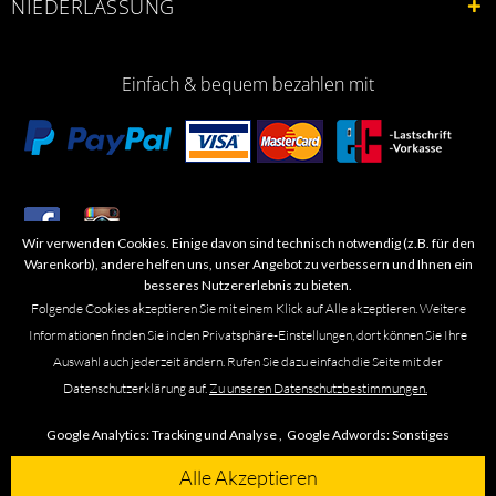
NIEDERLASSUNG
Einfach & bequem bezahlen mit
Wir verwenden Cookies. Einige davon sind technisch notwendig (z.B. für den
​Letzte Aktualisierung: 06.2026
Warenkorb), andere helfen uns, unser Angebot zu verbessern und Ihnen ein
besseres Nutzererlebnis zu bieten.
Folgende Cookies akzeptieren Sie mit einem Klick auf Alle akzeptieren. Weitere
Informationen finden Sie in den Privatsphäre-Einstellungen, dort können Sie Ihre
Auswahl auch jederzeit ändern. Rufen Sie dazu einfach die Seite mit der
Marken- oder Warenzeichen werden in der Regel nicht als solche kenntlich
Datenschutzerklärung auf.
Zu unseren Datenschutzbestimmungen.
gemacht. Das Fehlen einer solchen Kennzeichnung bedeutet nicht, dass es
sich um einen freien Namen im Sinne des Waren- und Markenzeichenrechts
Google Analytics:
Tracking und Analyse ,
Google Adwords:
Sonstiges
handelt. Alle genannten Marken, Logos, Symbole, Bilder, Designs, Produkt-
und Unternehmensbezeichnungen sind Urheber-, Marken- und
Alle Akzeptieren