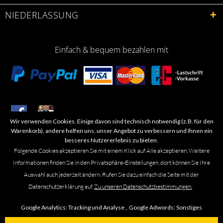
NIEDERLASSUNG
Einfach & bequem bezahlen mit
Wir verwenden Cookies. Einige davon sind technisch notwendig (z.B. für den
​Letzte Aktualisierung: 06.2026
Warenkorb), andere helfen uns, unser Angebot zu verbessern und Ihnen ein
besseres Nutzererlebnis zu bieten.
Folgende Cookies akzeptieren Sie mit einem Klick auf Alle akzeptieren. Weitere
Informationen finden Sie in den Privatsphäre-Einstellungen, dort können Sie Ihre
Auswahl auch jederzeit ändern. Rufen Sie dazu einfach die Seite mit der
Marken- oder Warenzeichen werden in der Regel nicht als solche kenntlich
Datenschutzerklärung auf.
Zu unseren Datenschutzbestimmungen.
gemacht. Das Fehlen einer solchen Kennzeichnung bedeutet nicht, dass es
sich um einen freien Namen im Sinne des Waren- und Markenzeichenrechts
Google Analytics:
Tracking und Analyse ,
Google Adwords:
Sonstiges
handelt. Alle genannten Marken, Logos, Symbole, Bilder, Designs, Produkt-