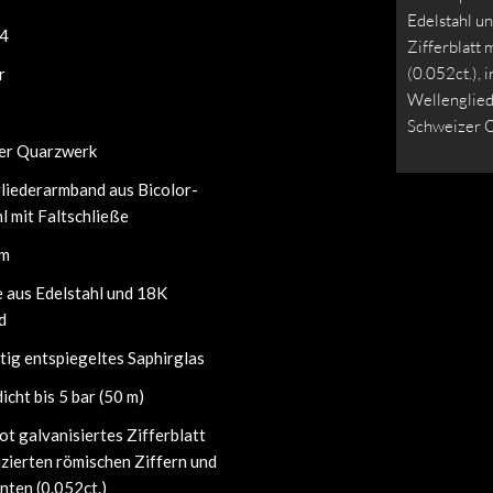
Edelstahl u
4
Zifferblatt 
(0.052ct.), 
r
Wellenglied
Schweizer Q
er Quarzwerk
liederarmband aus Bicolor-
l mit Faltschließe
mm
 aus Edelstahl und 18K
d
tig entspiegeltes Saphirglas
cht bis 5 bar (50 m)
t galvanisiertes Zifferblatt
izierten römischen Ziffern und
nten (0.052ct.)