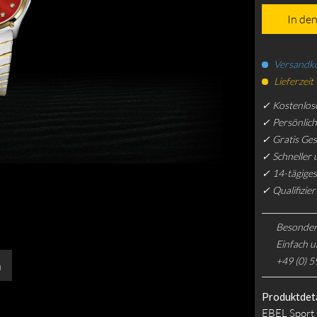
In de
Versandko
Lieferzeit
✓ Kostenlos
✓ Persönlic
✓ Gratis Ge
✓ Schneller 
✓ 14-tägiges
✓ Qualifizie
Besonder
Einfach u
+49 (0) 5
n
Produktdeta
EBEL Sport