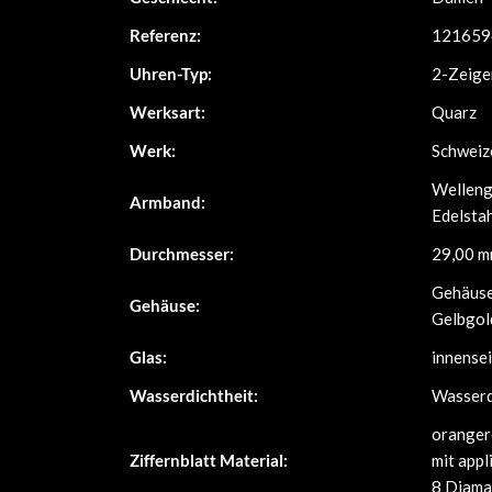
Referenz:
121659
Uhren-Typ:
2-Zeige
Werksart:
Quarz
Werk:
Schweiz
Welleng
Armband:
Edelstah
Durchmesser:
29,00 
Gehäuse
Gehäuse:
Gelbgol
Glas:
innensei
Wasserdichtheit:
Wasserdi
orangero
Ziffernblatt Material:
mit appl
8 Diama