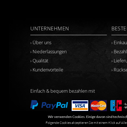
UNTERNEHMEN
BEST
› Über uns
› Einka
› Niederlassungen
› Bezah
› Qualität
› Liefer
› Kundenvorteile
› Rück
Einfach & bequem bezahlen mit
Wir verwenden Cookies. Einige davon sind technisch
Folgende Cookies akzeptieren Sie mit einem Klick auf Alle