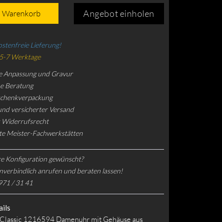
Angebot einholen
n Warenkorb
stenfreie Lieferung!
 5-7 Werktage
e Anpassung und Gravur
he Beratung
schenkverpackung
und versicherter Versand
 Widerrufsrecht
rte Meister-Fachwerkstätten
e Konfiguration gewünscht?
nverbindlich anrufen und beraten lassen!
971 / 31 41
ils
 Classic 1216594 Damenuhr mit Gehäuse aus