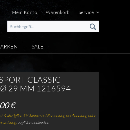
Mein Konto
Warenkorb
Service
ARKEN
SALE
 SPORT CLASSIC
 Ø 29 MM 1216594
00 €
t & abzüglich 5% Skonto bei Barzahlung bei Abholung oder
erweisung)
zzgl.Versandkosten