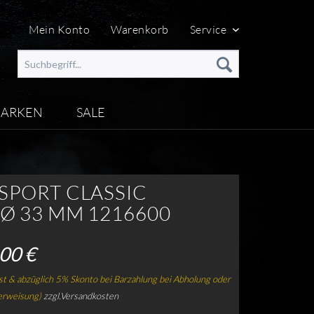
Mein Konto
Warenkorb
Service
ARKEN
SALE
 SPORT CLASSIC
 Ø 33 MM 1216600
00 €
t & abzüglich 5% Skonto bei Barzahlung bei Abholung oder
erweisung)
zzgl.Versandkosten