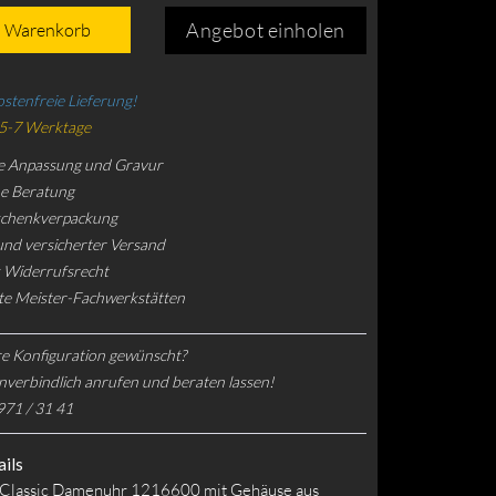
Angebot einholen
n Warenkorb
stenfreie Lieferung!
 5-7 Werktage
e Anpassung und Gravur
he Beratung
schenkverpackung
und versicherter Versand
 Widerrufsrecht
rte Meister-Fachwerkstätten
e Konfiguration gewünscht?
nverbindlich anrufen und beraten lassen!
971 / 31 41
ils
 Classic Damenuhr 1216600 mit Gehäuse aus