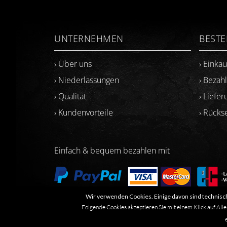
UNTERNEHMEN
BEST
› Über uns
› Einka
› Niederlassungen
› Bezah
› Qualität
› Liefer
› Kundenvorteile
› Rück
Einfach & bequem bezahlen mit
Wir verwenden Cookies. Einige davon sind technisch
Folgende Cookies akzeptieren Sie mit einem Klick auf Alle