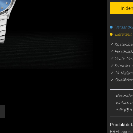
In de
Versandko
Lieferzeit
✓ Kostenlos
✓ Persönlic
✓ Gratis Ge
✓ Schneller 
✓ 14-tägiges
✓ Qualifizie
Besonder
Einfach u
+49 (0) 5
n
Produktdeta
EBEL Sport