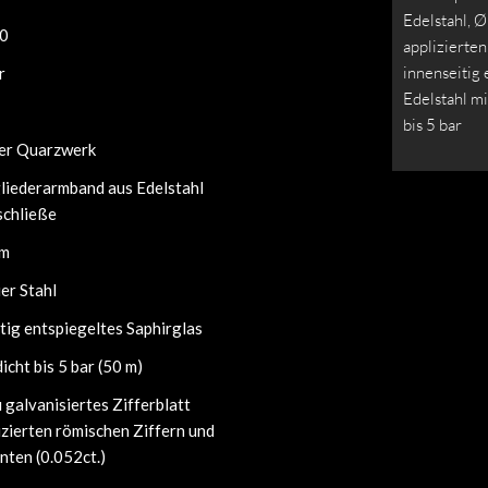
Edelstahl, Ø
0
applizierten
innenseitig
r
Edelstahl m
bis 5 bar
er Quarzwerk
liederarmband aus Edelstahl
schließe
mm
er Stahl
tig entspiegeltes Saphirglas
cht bis 5 bar (50 m)
u galvanisiertes Zifferblatt
izierten römischen Ziffern und
nten (0.052ct.)