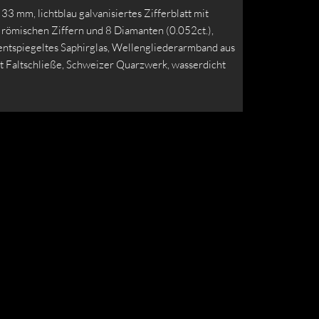
 33 mm, lichtblau galvanisiertes Zifferblatt mit
 römischen Ziffern und 8 Diamanten (0.052ct.),
 entspiegeltes Saphirglas, Wellengliederarmband aus
it Faltschließe, Schweizer Quarzwerk, wasserdicht