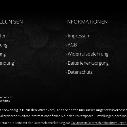
ELLUNGEN
INFORMATIONEN
ufen
› Impressum
lung
› AGB
ung
› Widerrufsbelehrung
sendung
› Batterienentsorgung
› Datenschutz
 notwendig (z.B. für den Warenkorb), andere helfen uns, unser Angebot zu verbesse
​Letzte Aktualisierung: 06.2026
 akzeptieren. Weitere Informationen finden Sie in den Privatsphäre-Einstellungen, dort kön
einfach die Seite mit der Datenschutzerklärung auf.
Zu unseren Datenschutzbestimmungen.