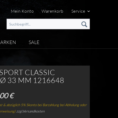
Mein Konto
Warenkorb
Service
ARKEN
SALE
 SPORT CLASSIC
 Ø 33 MM 1216648
00 €
t & abzüglich 5% Skonto bei Barzahlung bei Abholung oder
erweisung)
zzgl.Versandkosten