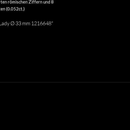
rten römischen Ziffern und 8
en (0.052ct.)
c Lady Ø 33 mm 1216648"