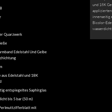
und 18K Gel
8
applizierten
innenseitig
r
Bicolor-Ede
wasserdicht 
er Quarzwerk
ließe
armband Edelstahl Und Gelbe
chichtung
mm
 aus Edelstahl und 18K
d
tig entspiegeltes Saphirglas
cht bis 5 bar (50 m)
erlmuttzifferblatt mit