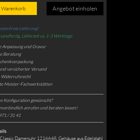
Angebot einholen
n Warenkorb
stenfreie Lieferung!
sandfertig, Lieferzeit ca. 1-3 Werktage
e Anpassung und Gravur
he Beratung
schenkverpackung
und versicherter Versand
 Widerrufsrecht
rte Meister-Fachwerkstätten
e Konfiguration gewünscht?
nverbindlich anrufen und beraten lassen!
971 / 31 41
ils
Classic Damenuhr 1216648, Gehäuse aus Edelstahl