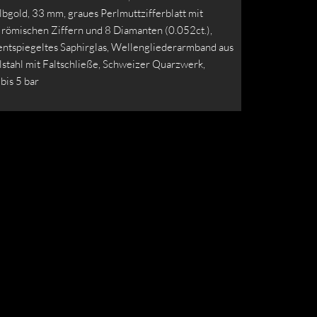
bgold, 33 mm, graues Perlmuttzifferblatt mit
 römischen Ziffern und 8 Diamanten (0.052ct.),
 entspiegeltes Saphirglas, Wellengliederarmband aus
lstahl mit Faltschließe, Schweizer Quarzwerk,
bis 5 bar