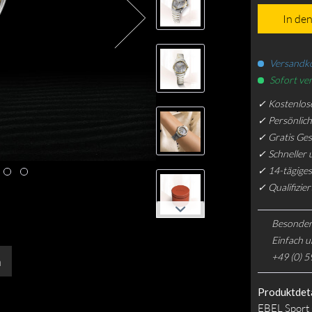
In de
Versandko
Sofort ver
✓ Kostenlos
✓ Persönlic
✓ Gratis Ge
✓ Schneller 
✓ 14-tägiges
✓ Qualifizie
Besonder
Einfach u
+49 (0) 5
n
Produktdeta
EBEL Sport 