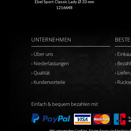
Ebel Sport Classic Lady Ø 33 mm
1216648
UNTERNEHMEN
BEST
› Über uns
› Einka
› Niederlassungen
› Bezah
› Qualität
› Liefer
› Kundenvorteile
› Rück
Einfach & bequem bezahlen mit
Wir verwenden Cookies. Einige davon sind technisch