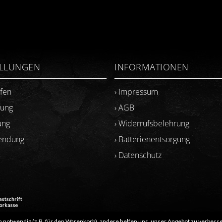
ELLUNGEN
INFORMATIONEN
ufen
› Impressum
lung
› AGB
ung
› Widerrufsbelehrung
sendung
› Batterienentsorgung
› Datenschutz
 notwendig (z.B. für den Warenkorb), andere helfen uns, unser Angebot zu verbesse