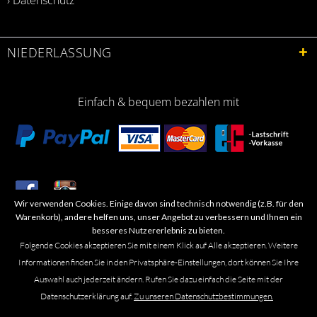
NIEDERLASSUNG
Einfach & bequem bezahlen mit
Wir verwenden Cookies. Einige davon sind technisch notwendig (z.B. für den
​Letzte Aktualisierung: 06.2026
Warenkorb), andere helfen uns, unser Angebot zu verbessern und Ihnen ein
besseres Nutzererlebnis zu bieten.
Folgende Cookies akzeptieren Sie mit einem Klick auf Alle akzeptieren. Weitere
Informationen finden Sie in den Privatsphäre-Einstellungen, dort können Sie Ihre
Auswahl auch jederzeit ändern. Rufen Sie dazu einfach die Seite mit der
Marken- oder Warenzeichen werden in der Regel nicht als solche kenntlich
Datenschutzerklärung auf.
Zu unseren Datenschutzbestimmungen.
gemacht. Das Fehlen einer solchen Kennzeichnung bedeutet nicht, dass es
sich um einen freien Namen im Sinne des Waren- und Markenzeichenrechts