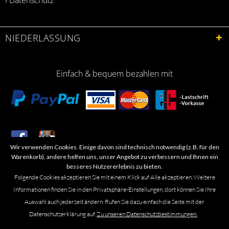
NIEDERLASSUNG
Einfach & bequem bezahlen mit
Wir verwenden Cookies. Einige davon sind technisch notwendig (z.B. für den
​Letzte Aktualisierung: 06.2026
Warenkorb), andere helfen uns, unser Angebot zu verbessern und Ihnen ein
besseres Nutzererlebnis zu bieten.
Folgende Cookies akzeptieren Sie mit einem Klick auf Alle akzeptieren. Weitere
Informationen finden Sie in den Privatsphäre-Einstellungen, dort können Sie Ihre
Auswahl auch jederzeit ändern. Rufen Sie dazu einfach die Seite mit der
Marken- oder Warenzeichen werden in der Regel nicht als solche kenntlich
Datenschutzerklärung auf.
Zu unseren Datenschutzbestimmungen.
gemacht. Das Fehlen einer solchen Kennzeichnung bedeutet nicht, dass es
sich um einen freien Namen im Sinne des Waren- und Markenzeichenrechts