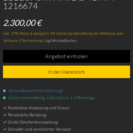
1216674
2.300,00 €
inkl. 19% Mwst & abzüglich 5% Skonto bei Barzahlung bei Abholung oder
Vorkasse (Überweisung)
zzgl.Versandkosten
Angebot einholen
In den Warenkorb
Versandkostenfreie Lieferung!
Sofort versandfertig, Lieferzeit ca. 1-3 Werktage
✓ Kostenlose Anpassung und Gravur
✓ Persönliche Beratung
✓ Gratis Geschenkverpackung
✓ Schneller und versicherter Versand