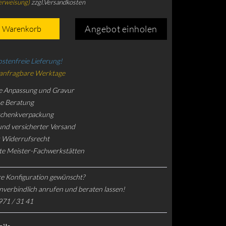
erweisung)
zzgl.Versandkosten
Angebot einholen
n Warenkorb
stenfreie Lieferung!
 anfragbare Werktage
e Anpassung und Gravur
he Beratung
schenkverpackung
und versicherter Versand
 Widerrufsrecht
rte Meister-Fachwerkstätten
e Konfiguration gewünscht?
nverbindlich anrufen und beraten lassen!
971 / 31 41