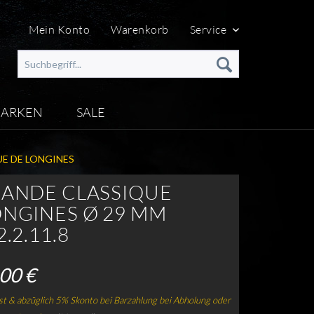
Mein Konto
Warenkorb
Service
ARKEN
SALE
E DE LONGINES
RANDE CLASSIQUE
ONGINES Ø 29 MM
2.2.11.8
00 €
t & abzüglich 5% Skonto bei Barzahlung bei Abholung oder