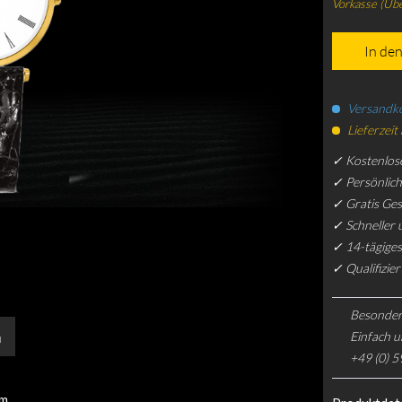
Vorkasse (Üb
In de
Versandko
Lieferzeit
✓ Kostenlos
✓ Persönlic
✓ Gratis Ge
✓ Schneller 
✓ 14-tägiges
✓ Qualifizie
Besonder
n
Einfach u
+49 (0) 5
mm