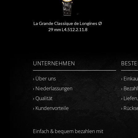
La Grande Classique de Longines Ø
29 mm L4.512.2.11.8
UNTERNEHMEN
BEST
› Über uns
› Einka
› Niederlassungen
› Bezah
› Qualität
› Liefer
› Kundenvorteile
› Rück
Einfach & bequem bezahlen mit