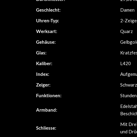
Geschlecht:
Damen
Uhren-Typ:
2-Zeige
Werksart:
Quarz
Gehäuse:
Gelbgol
Glas:
Kratzfe
Kaliber:
L420
Index:
Aufgema
Zeiger:
Schwarz
Funktionen:
Stunden
Edelsta
Armband:
Beschic
Mit Drei
Schliesse:
und Drü