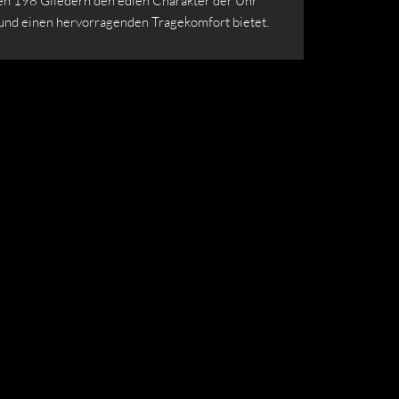
nen 198 Gliedern den edlen Charakter der Uhr
und einen hervorragenden Tragekomfort bietet.