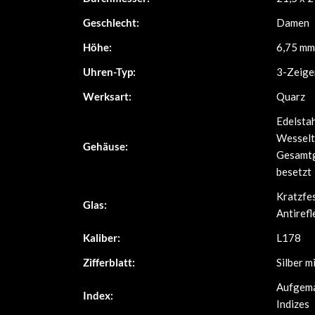
Geschlecht:
Damen
Höhe:
6,75 mm
Uhren-Typ:
3-Zeige
Werksart:
Quarz
Edelstah
Wesselt
Gehäuse:
Gesamtg
besetzt
Kratzfe
Glas:
Antirefl
Kaliber:
L178
Zifferblatt:
Silber m
Aufgema
Index:
Indizes