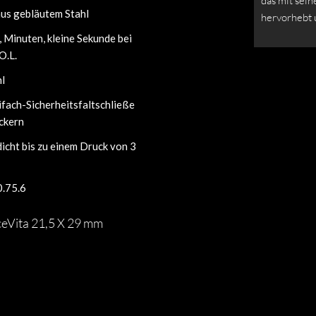
das mit sei
aus gebläutem Stahl
hervorhebt 
 Minuten, kleine Sekunde bei
O.L.
hl
fach-Sicherheitsfaltschließe
ckern
icht bis zu einem Druck von 3
0.75.6
ceVita 21,5 X 29 mm