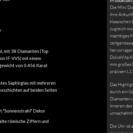
Produktdeta
Die Mini Dol
ihre Ankunft
klassischen 
zugleich mod
r
mächtiges M
zeitgenöss
hervorragen
l, mit 38 Diamanten (Top
DolceVita K
on IF-VVS) mit einem
mm großes E
ewicht von 0.456 Karat
präzisen L
stes Saphirglas mit mehreren
Das Highligh
exschichten auf beiden Seiten
durch ein G
Diamanten u
Inneren des 
it "Sonnenstrahl" Dekor
unnachahmli
lte römische Ziffern und
Die Uhr ist 