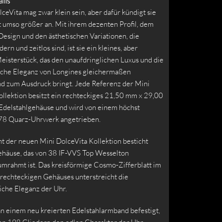
ils
ceVita mag zwar klein sein, aber dafür kündigt sie
 umso größer an. Mit ihrem dezenten Profil, dem
Design und den ästhetischen Variationen, die
ern und zeitlos sind, ist sie ein kleines, aber
eisterstück, das den unaufdringlichen Luxus und die
ische Eleganz von Longines gleichermaßen
d zum Ausdruck bringt. Jede Referenz der Mini
ollektion besitzt ein rechteckiges 21,50 mm x 29,00
delstahlgehäuse und wird von einem höchst
178 Quarz-Uhrwerk angetrieben.
t der neuen Mini DolceVita Kollektion besticht
ehäuse, das von 38 IF-VVS Top Wesselton
mrahmt ist. Das kreisförmige Cosmo-Zifferblatt im
rechteckigen Gehäuses unterstreicht die
che Eleganz der Uhr.
an einem neu kreierten Edelstahlarmband befestigt,