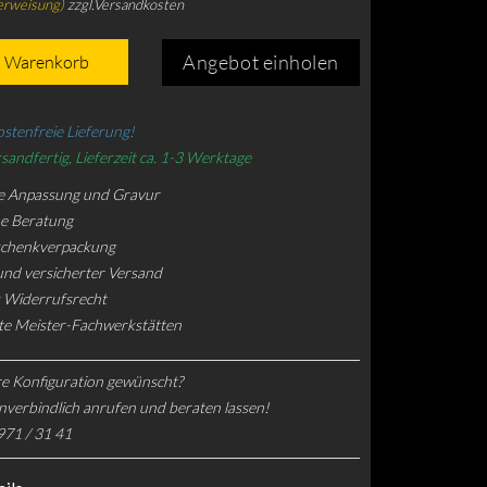
erweisung)
zzgl.Versandkosten
Angebot einholen
n Warenkorb
stenfreie Lieferung!
sandfertig, Lieferzeit ca. 1-3 Werktage
e Anpassung und Gravur
he Beratung
schenkverpackung
und versicherter Versand
 Widerrufsrecht
rte Meister-Fachwerkstätten
e Konfiguration gewünscht?
nverbindlich anrufen und beraten lassen!
971 / 31 41