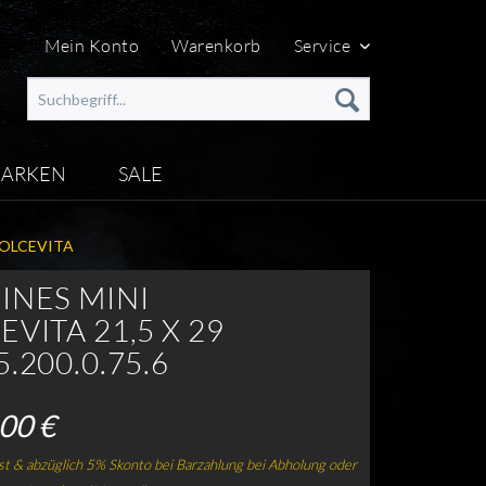
Mein Konto
Warenkorb
Service
ARKEN
SALE
OLCEVITA
INES MINI
VITA 21,5 X 29
.200.0.75.6
00 €
t & abzüglich 5% Skonto bei Barzahlung bei Abholung oder