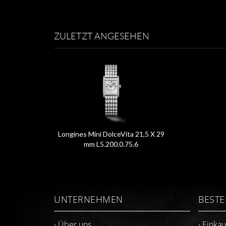
ZULETZT ANGESEHEN
Longines Mini DolceVita 21,5 X 29
mm L5.200.0.75.6
UNTERNEHMEN
BEST
› Über uns
› Einka