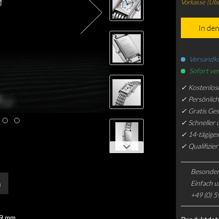
Vorkasse (Üb
In de
Versandko
Sofort ver
✓ Kostenlos
✓ Persönlic
✓ Gratis Ge
✓ Schneller 
✓ 14-tägiges
✓ Qualifizie
Besonder
n
Einfach u
+49 (0) 5
29 mm