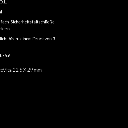
O.L.
hl
fach-Sicherheitsfaltschließe
ckern
icht bis zu einem Druck von 3
4.75.6
ceVita 21,5 X 29 mm