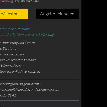
erweisung)
zzgl.Versandkosten
Angebot einholen
n Warenkorb
stenfreie Lieferung!
sandfertig, Lieferzeit ca. 1-3 Werktage
e Anpassung und Gravur
he Beratung
schenkverpackung
und versicherter Versand
 Widerrufsrecht
rte Meister-Fachwerkstätten
e Konfiguration gewünscht?
nverbindlich anrufen und beraten lassen!
971 / 31 41