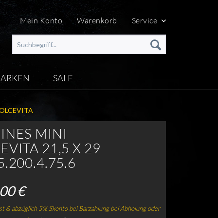
Mein Konto
Warenkorb
Service
ARKEN
SALE
OLCEVITA
INES MINI
VITA 21,5 X 29
.200.4.75.6
00 €
t & abzüglich 5% Skonto bei Barzahlung bei Abholung oder