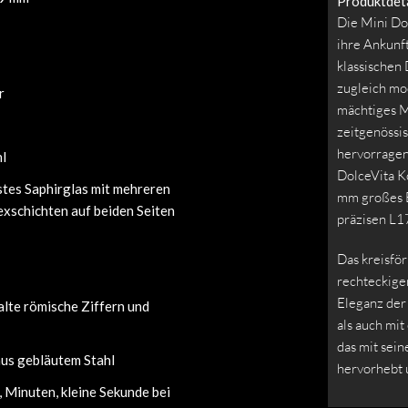
Produktdeta
Die Mini Dol
ihre Ankunf
klassischen 
zugleich mod
r
mächtiges M
zeitgenössi
hervorragen
hl
DolceVita K
stes Saphirglas mit mehreren
mm großes E
exschichten auf beiden Seiten
präzisen L1
Das kreisfö
rechteckige
Eleganz der
lte römische Ziffern und
als auch mit
das mit sei
aus gebläutem Stahl
hervorhebt 
 Minuten, kleine Sekunde bei