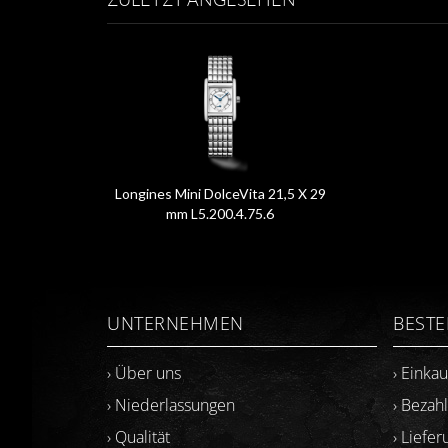
Longines Mini DolceVita 21,5 X 29
mm L5.200.4.75.6
UNTERNEHMEN
BEST
› Über uns
› Einka
› Niederlassungen
› Bezah
› Qualität
› Liefer