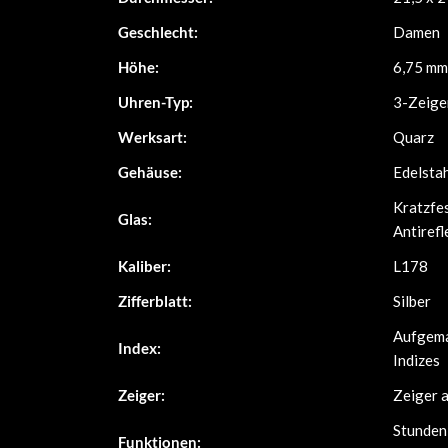
Geschlecht:
Damen
Höhe:
6,75 mm
Uhren-Typ:
3-Zeige
Werksart:
Quarz
Gehäuse:
Edelsta
Kratzfe
Glas:
Antirefl
Kaliber:
L178
Zifferblatt:
Silber
Aufgema
Index:
Indizes
Zeiger:
Zeiger 
Stunden,
Funktionen: