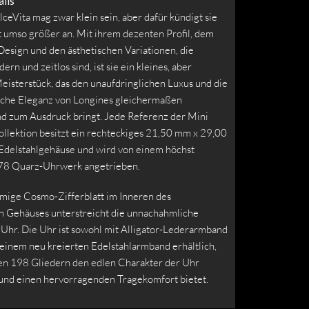
ils
ceVita mag zwar klein sein, aber dafür kündigt sie
t umso größer an. Mit ihrem dezenten Profil, dem
Design und den ästhetischen Variationen, die
ern und zeitlos sind, ist sie ein kleines, aber
eisterstück, das den unaufdringlichen Luxus und die
sche Eleganz von Longines gleichermaßen
d zum Ausdruck bringt. Jede Referenz der Mini
ollektion besitzt ein rechteckiges 21,50 mm x 29,00
delstahlgehäuse und wird von einem höchst
78 Quarz-Uhrwerk angetrieben.
rmige Cosmo-Zifferblatt im Inneren des
n Gehäuses unterstreicht die unnachahmliche
 Uhr. Die Uhr ist sowohl mit Alligator-Lederarmband
 einem neu kreierten Edelstahlarmband erhältlich,
nen 198 Gliedern den edlen Charakter der Uhr
und einen hervorragenden Tragekomfort bietet.