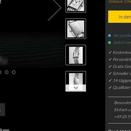
Vorkasse (Üb
In de
Versandko
Sofort ver
✓ Kostenlos
✓ Persönlic
✓ Gratis Ge
✓ Schneller 
✓ 14-tägiges
✓ Qualifizie
Besonder
n
Einfach u
+49 (0) 5
29 mm