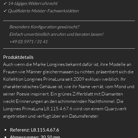
✓ 14-tägiges Widerrufsrecht
✓ Qualifizierte Meister-Fachwerkstätten
Besondere Konfiguration gewünscht?
Einfach unverbindlich anrufen und beraten lassen!
+49 (0) 5971 / 31 41
Produktdetails
Auch wenn die Marke Longines bekannt dafür ist, ihre Modelle an
Frauen wie Männer gleichermassen zu richten, präsentiert sich die
Kollektion Longines PrimaLuna seit 2009 exklusiv weiblich. Ihr
charakteristisches Gehäuse ist, wie ihr Name verrät, vom Mond und
seiner Poesie inspiriert. Ein grünes Zifferblatt mit Diamanten
weckt Erinnerungen an den schimmernden Nachthimmel. Die
Longines PrimaLuna L8.115.4.67.6 wird von einem Quarzwerk
angetrieben und verfügt über ein Datumsfenster.
Referenz: L8.115.4.67.6
Abmessungen: 30.50 mm