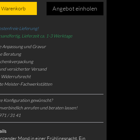
Angebot einholen
n Warenkorb
stenfreie Lieferung!
sandfertig, Lieferzeit ca. 1-3 Werktage
e Anpassung und Gravur
he Beratung
schenkverpackung
und versicherter Versand
 Widerrufsrecht
rte Meister-Fachwerkstätten
e Konfiguration gewünscht?
nverbindlich anrufen und beraten lassen!
971 / 31 41
ils
änzender Mond in einer Frühlingsnacht. Ein