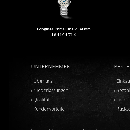
Longines PrimaLuna Ø 34 mm
L8.116.4.71.6
UNTERNEHMEN
BEST
› Über uns
› Einka
› Niederlassungen
› Bezah
› Qualität
› Liefer
› Kundenvorteile
› Rück