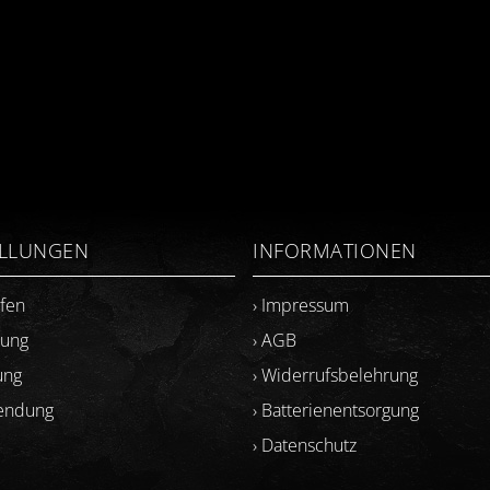
ELLUNGEN
INFORMATIONEN
ufen
› Impressum
lung
› AGB
ung
› Widerrufsbelehrung
sendung
› Batterienentsorgung
› Datenschutz