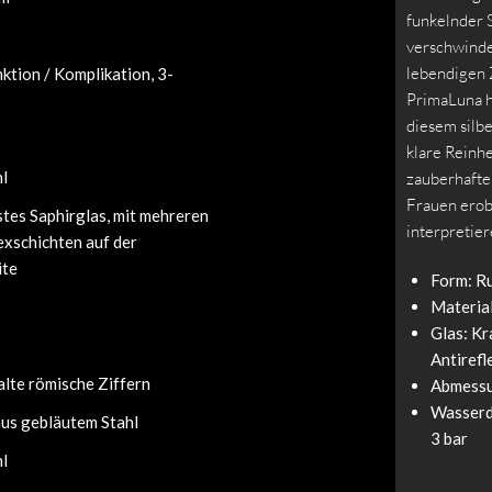
funkelnder S
verschwinde
lebendigen 
ktion / Komplikation, 3-
PrimaLuna h
diesem silb
klare Reinhe
hl
zauberhafte
Frauen erob
tes Saphirglas, mit mehreren
interpretier
exschichten auf der
ite
Form: R
Material
Glas: Kr
Antirefl
lte römische Ziffern
Abmessu
Wasserdi
aus gebläutem Stahl
3 bar
hl