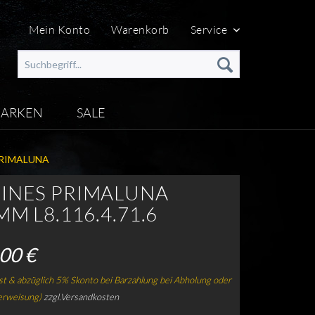
Mein Konto
Warenkorb
Service
ARKEN
SALE
PRIMALUNA
INES PRIMALUNA
MM L8.116.4.71.6
00 €
t & abzüglich 5% Skonto bei Barzahlung bei Abholung oder
erweisung)
zzgl.Versandkosten