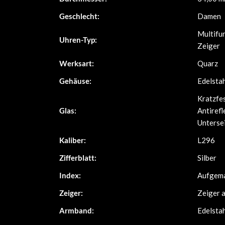
Geschlecht:
Damen
Multifun
Uhren-Typ:
Zeiger
Werksart:
Quarz
Gehäuse:
Edelsta
Kratzfes
Glas:
Antirefl
Unterse
Kaliber:
L296
Zifferblatt:
Silber
Index:
Aufgema
Zeiger:
Zeiger 
Armband:
Edelsta