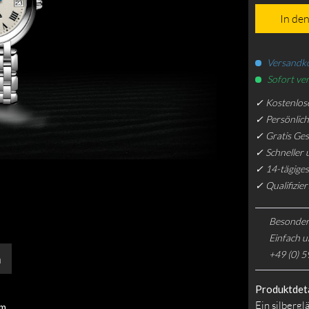
In de
Versandko
Sofort ver
✓ Kostenlos
✓ Persönlic
✓ Gratis Ge
✓ Schneller 
✓ 14-tägiges
✓ Qualifizie
Besonder
Einfach u
+49 (0) 5
n
Produktdeta
Ein silbergl
mm