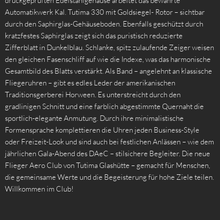
druckgeprüften Edelstahlgehäuse arbeitet das bewährte
Automatikwerk Kal. Tutima 330 mit Goldsiegel- Rotor – sichtbar
durch den Saphirglas-Gehäuseboden. Ebenfalls geschützt durch
kratzfestes Saphirglas zeigt sich das puristisch reduzierte
Zifferblatt in Dunkelblau. Schlanke, spitz zulaufende Zeiger weisen
den gleichen Fasenschliff auf wie die Indexe, was das harmonische
Gesamtbild des Blatts verstärkt. Als Band – angelehnt an klassische
Fliegeruhren – gibt es edles Leder der amerikanischen
Traditionsgerberei Horween. Es unterstreicht durch den
gradlinigen Schnitt und eine farblich abgestimmte Quernaht die
sportlich-elegante Anmutung. Durch ihre minimalistische
Formensprache komplettieren die Uhren jeden Business-Style
oder Freizeit-Look und sind auch bei festlichen Anlässen – wie dem
jährlichen Gala-Abend des DAeC – stilsichere Begleiter. Die neue
Flieger Aero Club von Tutima Glashütte – gemacht für Menschen,
die gemeinsame Werte und die Begeisterung für hohe Ziele teilen.
Willkommen im Club!