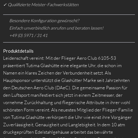
✓ Qualifizierte Meister-Fachwerkstätten
Besondere Konfiguration gewünscht?
Einfach unverbindlich anrufen und beraten lassen!
+49 (0) 5971 / 31 41
Produktdetails
Leidenschaft vereint: Mit der Flieger Aero Club 6105-53
präsentiert Tutima Glashütte eine elegante Uhr, die schon im
Namen ein klares Zeichen der Verbundenheit setzt. Als
Hauptsponsor unterstützt die Glashütter Marke seit Jahrzehnten
den Deutschen Aero Club (DAeC). Die gemeinsame Passion für
den Luftsport manifestiert sich jetzt in einem Zeitmesser, der
vornehme Zurückhaltung und fliegerische Attribute in ihrer wohl
schönsten Form vereint. Als neuestes Mitglied der Flieger-Familie
von Tutima Glashütte verkörpert die Uhr wie einst ihre Vorgänger
Zuverlässigkeit, Genauigkeit und Langlebigkeit. In dem 10 atm
druckgeprüften Edelstahlgehäuse arbeitet das bewährte