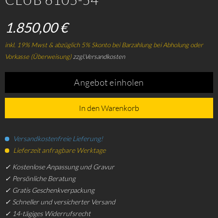
1.850,00 €
inkl. 19% Mwst & abzüglich 5% Skonto bei Barzahlung bei Abholung oder
Vorkasse (Überweisung)
zzgl.Versandkosten
Angebot einholen
In den Warenkorb
Versandkostenfreie Lieferung!
Lieferzeit anfragbare Werktage
✓ Kostenlose Anpassung und Gravur
✓ Persönliche Beratung
✓ Gratis Geschenkverpackung
✓ Schneller und versicherter Versand
✓ 14-tägiges Widerrufsrecht