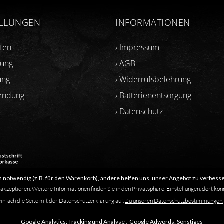
ELLUNGEN
INFORMATIONEN
ufen
› Impressum
lung
› AGB
ung
› Widerrufsbelehrung
sendung
› Batterienentsorgung
› Datenschutz
 notwendig (z.B. für den Warenkorb), andere helfen uns, unser Angebot zu verbesse
​Letzte Aktualisierung: 06.2026
 akzeptieren. Weitere Informationen finden Sie in den Privatsphäre-Einstellungen, dort kön
einfach die Seite mit der Datenschutzerklärung auf.
Zu unseren Datenschutzbestimmungen.
s solche kenntlich gemacht. Das Fehlen einer solchen Kennzeichnung bedeutet
Google Analytics:
Tracking und Analyse ,
Google Adwords:
Sonstiges