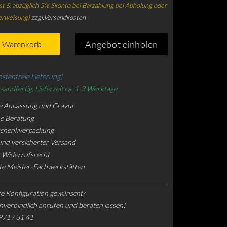
t & abzüglich 5% Skonto bei Barzahlung bei Abholung oder
erweisung)
zzgl.Versandkosten
Angebot einholen
n Warenkorb
stenfreie Lieferung!
sandfertig, Lieferzeit ca. 1-3 Werktage
e Anpassung und Gravur
he Beratung
schenkverpackung
und versicherter Versand
 Widerrufsrecht
rte Meister-Fachwerkstätten
e Konfiguration gewünscht?
nverbindlich anrufen und beraten lassen!
971 / 31 41