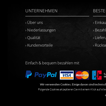
UNTERNEHMEN
BEST
› Über uns
› Einka
› Niederlassungen
› Bezah
› Qualität
› Liefer
› Kundenvorteile
› Rück
Einfach & bequem bezahlen mit
Wir verwenden Cookies. Einige davon sind technisch
Folgende Cookies akzeptieren Sie mit einem Klick auf Alle
Marken- oder Warenzeichen werden in der Regel nicht al