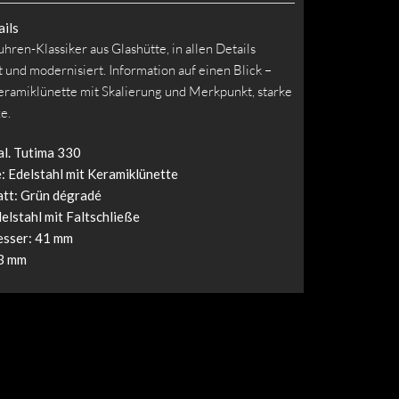
ils
hren-Klassiker aus Glashütte, in allen Details
 und modernisiert. Information auf einen Blick –
ramiklünette mit Skalierung und Merkpunkt, starke
e.
l. Tutima 330
 Edelstahl mit Keramiklünette
att: Grün dégradé
elstahl mit Faltschließe
sser: 41 mm
3 mm