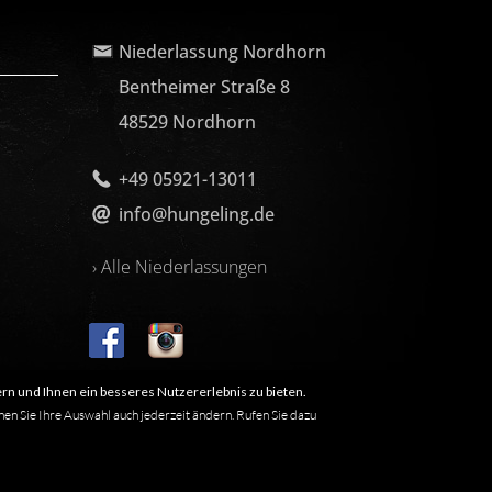
Niederlassung Nordhorn
Bentheimer Straße 8
48529 Nordhorn
+49 05921-13011
info@hungeling.de
› Alle Niederlassungen
rn und Ihnen ein besseres Nutzererlebnis zu bieten.
nen Sie Ihre Auswahl auch jederzeit ändern. Rufen Sie dazu
 nicht, dass es sich um einen freien Namen im Sinne des