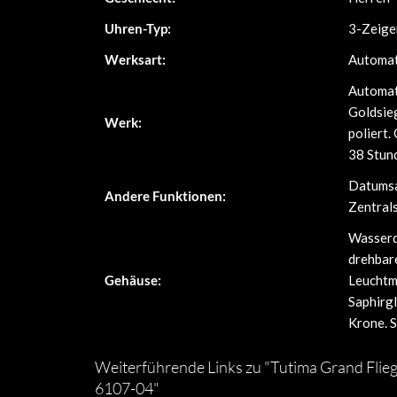
Uhren-Typ:
3-Zeige
Werksart:
Automat
Automat
Goldsieg
Werk:
poliert.
38 Stun
Datumsa
Andere Funktionen:
Zentral
Wasserdi
drehbar
Gehäuse:
Leuchtm
Saphirgl
Krone. S
Weiterführende Links zu "Tutima Grand Flie
6107-04"