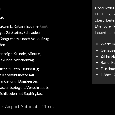
Produktdeta
r
Der Fliegeru
ik
überarbeitet
ikwerk. Rotor rhodiniert mit
Drehbare Ke
el. 25 Steine. Schrauben
Leuchtindex
 Gangreserve nach Vollaufzug
Werk: Ka
den.
Gehäuse:
nzeige. Stunde, Minute,
Zifferbl
sekunde, Wochentag.
Band: Ed
Durchme
cht 20 atm. Beidseitig
Höhe: 1
e Keramiklünette mit
arkierung. Bombiertes
as, entspiegelt. Verschraubte
ichtboden mit Saphirglas.
ger Airport Automatic 41mm