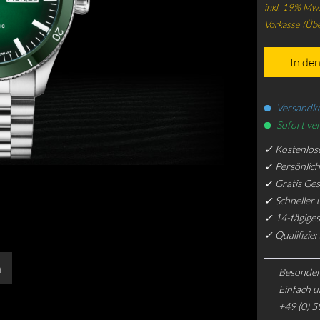
inkl. 19% Mws
Vorkasse (Üb
In de
Versandko
Sofort ver
✓ Kostenlos
✓ Persönlic
✓ Gratis Ge
✓ Schneller 
✓ 14-tägiges
✓ Qualifizie
n
Besonder
Einfach u
+49 (0) 5