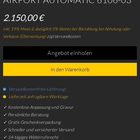
2.150,00 €
inkl. 19% Mwst & abzüglich 5% Skonto bei Barzahlung bei Abholung oder
Vorkasse (Überweisung)
zzgl.Versandkosten
Angebot einholen
In den Warenkorb
Versandkostenfreie Lieferung!
Lieferzeit anfragbare Werktage
✓ Kostenlose Anpassung und Gravur
✓ Persönliche Beratung
✓ Gratis Geschenkverpackung
✓ Schneller und versicherter Versand
✓ 14-tägiges Widerrufsrecht