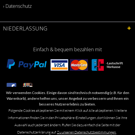
› Datenschutz
NIEDERLASSUNG
Einfach & bequem bezahlen mit
Wir verwenden Cookies. Einige davon sind technisch notwendig (z.B. für den
​Letzte Aktualisierung: 06.2026
Warenkorb), andere helfen uns, unser Angebot zu verbessern und Ihnen ein
besseres Nutzererlebnis zu bieten.
Folgende Cookies akzeptieren Sie mit einem Klick auf Alle akzeptieren. Weitere
Informationen finden Sie in den Privatsphäre-Einstellungen, dort können Sie Ihre
Auswahl auch jederzeit ändern. Rufen Sie dazu einfach die Seite mit der
Marken- oder Warenzeichen werden in der Regel nicht als solche kenntlich
Datenschutzerklärung auf.
Zu unseren Datenschutzbestimmungen.
gemacht. Das Fehlen einer solchen Kennzeichnung bedeutet nicht, dass es