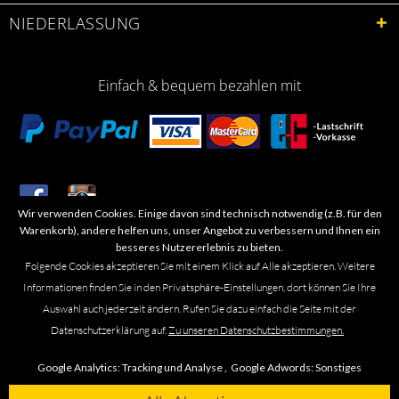
NIEDERLASSUNG
Einfach & bequem bezahlen mit
Wir verwenden Cookies. Einige davon sind technisch notwendig (z.B. für den
​Letzte Aktualisierung: 06.2026
Warenkorb), andere helfen uns, unser Angebot zu verbessern und Ihnen ein
besseres Nutzererlebnis zu bieten.
Folgende Cookies akzeptieren Sie mit einem Klick auf Alle akzeptieren. Weitere
Informationen finden Sie in den Privatsphäre-Einstellungen, dort können Sie Ihre
Auswahl auch jederzeit ändern. Rufen Sie dazu einfach die Seite mit der
Marken- oder Warenzeichen werden in der Regel nicht als solche kenntlich
Datenschutzerklärung auf.
Zu unseren Datenschutzbestimmungen.
gemacht. Das Fehlen einer solchen Kennzeichnung bedeutet nicht, dass es
sich um einen freien Namen im Sinne des Waren- und Markenzeichenrechts
Google Analytics:
Tracking und Analyse ,
Google Adwords:
Sonstiges
handelt. Alle genannten Marken, Logos, Symbole, Bilder, Designs, Produkt-
und Unternehmensbezeichnungen sind Urheber-, Marken- und