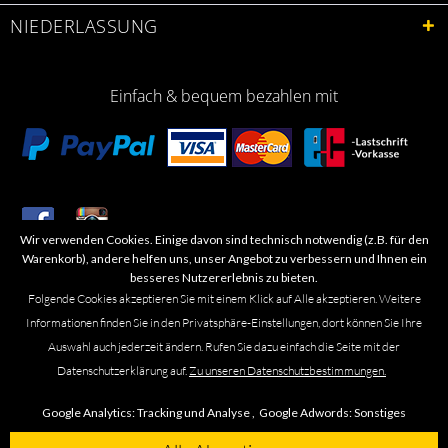
NIEDERLASSUNG
Einfach & bequem bezahlen mit
Wir verwenden Cookies. Einige davon sind technisch notwendig (z.B. für den
​Letzte Aktualisierung: 06.2026
Warenkorb), andere helfen uns, unser Angebot zu verbessern und Ihnen ein
besseres Nutzererlebnis zu bieten.
Folgende Cookies akzeptieren Sie mit einem Klick auf Alle akzeptieren. Weitere
Informationen finden Sie in den Privatsphäre-Einstellungen, dort können Sie Ihre
Auswahl auch jederzeit ändern. Rufen Sie dazu einfach die Seite mit der
Marken- oder Warenzeichen werden in der Regel nicht als solche kenntlich
Datenschutzerklärung auf.
Zu unseren Datenschutzbestimmungen.
gemacht. Das Fehlen einer solchen Kennzeichnung bedeutet nicht, dass es
sich um einen freien Namen im Sinne des Waren- und Markenzeichenrechts
Google Analytics:
Tracking und Analyse ,
Google Adwords:
Sonstiges
handelt. Alle genannten Marken, Logos, Symbole, Bilder, Designs, Produkt-
und Unternehmensbezeichnungen sind Urheber-, Marken- und