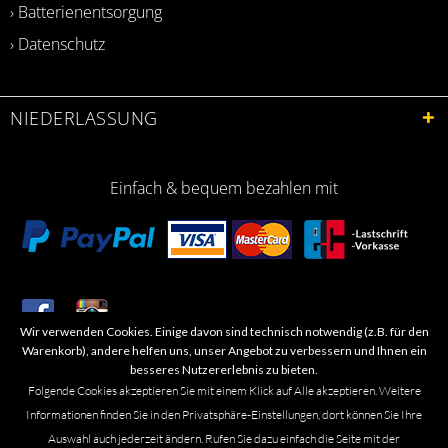
› Batterienentsorgung
› Datenschutz
NIEDERLASSUNG
Einfach & bequem bezahlen mit
Wir verwenden Cookies. Einige davon sind technisch notwendig (z.B. für den
​Letzte Aktualisierung: 06.2026
Warenkorb), andere helfen uns, unser Angebot zu verbessern und Ihnen ein
besseres Nutzererlebnis zu bieten.
Folgende Cookies akzeptieren Sie mit einem Klick auf Alle akzeptieren. Weitere
Informationen finden Sie in den Privatsphäre-Einstellungen, dort können Sie Ihre
Auswahl auch jederzeit ändern. Rufen Sie dazu einfach die Seite mit der
Marken- oder Warenzeichen werden in der Regel nicht als solche kenntlich