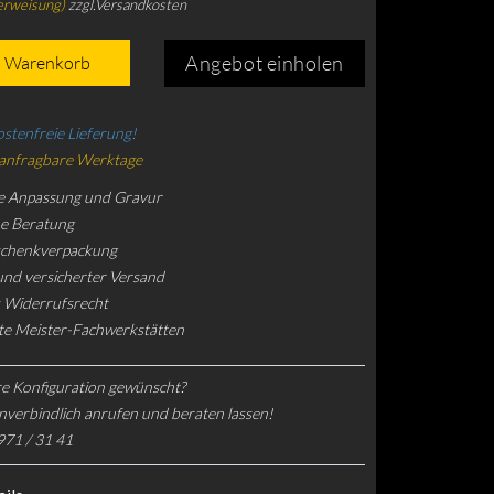
erweisung)
zzgl.Versandkosten
Angebot einholen
n Warenkorb
stenfreie Lieferung!
 anfragbare Werktage
e Anpassung und Gravur
he Beratung
schenkverpackung
und versicherter Versand
 Widerrufsrecht
rte Meister-Fachwerkstätten
e Konfiguration gewünscht?
nverbindlich anrufen und beraten lassen!
971 / 31 41