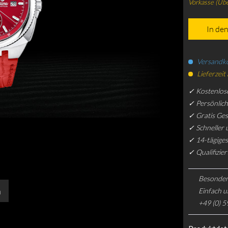
Vorkasse (Üb
In de
Versandko
Lieferzeit
✓ Kostenlos
✓ Persönlic
✓ Gratis Ge
✓ Schneller 
✓ 14-tägiges
✓ Qualifizie
Besonder
n
Einfach u
+49 (0) 5