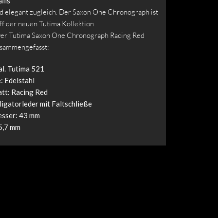
ils
nd elegant zugleich. Der Saxon One Chronograph ist
ff der neuen Tutima Kollektion
Der Tutima Saxon One Chronograph Racing Red
sammengefasst:
l. Tutima 521
: Edelstahl
att: Racing Red
ligatorleder mit Faltschließe
sser: 43 mm
5,7 mm