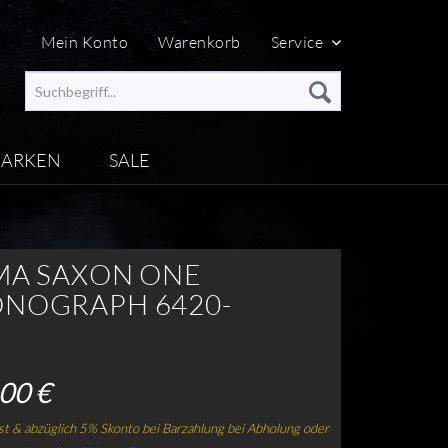
Mein Konto
Warenkorb
Service
ARKEN
SALE
MA SAXON ONE
NOGRAPH 6420-
00 €
t & abzüglich 5% Skonto bei Barzahlung bei Abholung oder