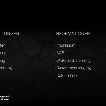
ELLUNGEN
INFORMATIONEN
ufen
› Impressum
lung
› AGB
ung
› Widerrufsbelehrung
sendung
› Batterienentsorgung
› Datenschutz