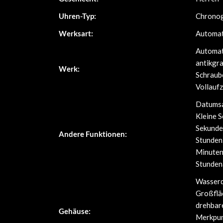
Uhren-Typ:
Chrono
Werksart:
Automat
Automat
antikgra
Werk:
Schraub
Vollauf
Datumsa
Kleine 
Sekunde
Andere Funktionen:
Stunden
Minutenz
Stunden
Wasserdi
Großflä
drehbar
Gehäuse:
Merkpun