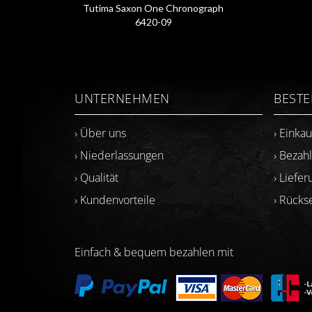
Tutima Saxon One Chronograph
6420-09
UNTERNEHMEN
BEST
› Über uns
› Einka
› Niederlassungen
› Bezah
› Qualität
› Liefer
› Kundenvorteile
› Rück
Einfach & bequem bezahlen mit