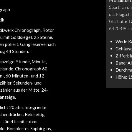
Produktdeta
Sportlich u
graph
das Flagschi
ik
Glashütte. 
6420-09 zu
ikwerk Chronograph. Rotor
u mit Goldsiegel. 25 Steine.
Werk: Ka
en poliert. Gangreserve nach
Gehäuse
zug 44 Stunden.
Zifferbl
nzeige. Stunde, Minute,
Band: Al
Sekunde. Chronograph 60
Durchme
n-, 60 Minuten- und 12
Höhe: 1
zähler. Sekunden- und
ähler aus der Mitte. 24-
anzeige.
cht 20 atm. Integrierte
chendrücker. Beidseitig
e Lünette mit rotem
kt. Bombiertes Saphirglas,