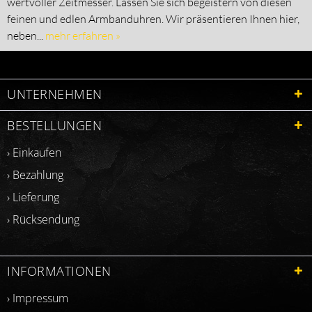
wertvoller Zeitmesser. Lassen Sie sich begeistern von diesen
feinen und edlen Armbanduhren. Wir präsentieren Ihnen hier,
neben...
mehr erfahren »
UNTERNEHMEN
BESTELLUNGEN
› Einkaufen
› Bezahlung
› Lieferung
› Rücksendung
INFORMATIONEN
› Impressum