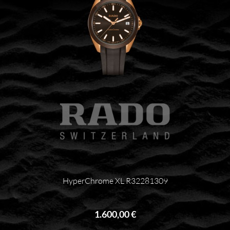
HyperChrome XL R32281309
1.600,00 €