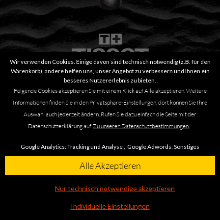
Wir verwenden Cookies. Einige davon sind technisch notwendig (z.B. für den
Warenkorb), andere helfen uns, unser Angebot zu verbessern und Ihnen ein
besseres Nutzererlebnis zu bieten.
Folgende Cookies akzeptieren Sie mit einem Klick auf Alle akzeptieren. Weitere
Goldrun 18K Gold T922.410.16.011.00
Informationen finden Sie in den Privatsphäre-Einstellungen, dort können Sie Ihre
Auswahl auch jederzeit ändern. Rufen Sie dazu einfach die Seite mit der
3.695,00 €
Datenschutzerklärung auf.
Zu unseren Datenschutzbestimmungen.
Google Analytics:
Tracking und Analyse ,
Google Adwords:
Sonstiges
Alle Akzeptieren
Nur technisch notwendige akzeptieren
Individuelle Einstellungen