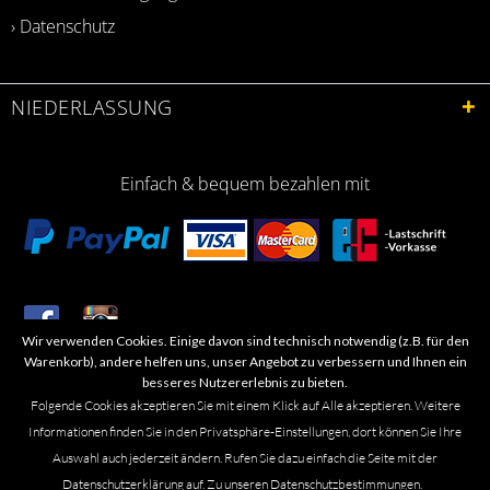
› Datenschutz
NIEDERLASSUNG
Einfach & bequem bezahlen mit
Wir verwenden Cookies. Einige davon sind technisch notwendig (z.B. für den
​Letzte Aktualisierung: 06.2026
Warenkorb), andere helfen uns, unser Angebot zu verbessern und Ihnen ein
besseres Nutzererlebnis zu bieten.
Folgende Cookies akzeptieren Sie mit einem Klick auf Alle akzeptieren. Weitere
Informationen finden Sie in den Privatsphäre-Einstellungen, dort können Sie Ihre
Auswahl auch jederzeit ändern. Rufen Sie dazu einfach die Seite mit der
Marken- oder Warenzeichen werden in der Regel nicht als solche kenntlich
Datenschutzerklärung auf.
Zu unseren Datenschutzbestimmungen.
gemacht. Das Fehlen einer solchen Kennzeichnung bedeutet nicht, dass es