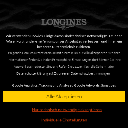
Wir verwenden Cookies. Einige davon sind technisch notwendig (z.B. für den
Warenkorb), andere helfen uns, unser Angebot zu verbessern und Ihnen ein
besseres Nutzererlebnis zu bieten.
The Longines Master Collection L2.257.5.89.7
Folgende Cookies akzeptieren Sie mit einem Klick auf Alle akzeptieren. Weitere
Informationen finden Sie in den Privatsphäre-Einstellungen, dort können Sie Ihre
Auswahl auch jederzeit ändern. Rufen Sie dazu einfach die Seite mit der
3.650,00 €
Datenschutzerklärung auf.
Zu unseren Datenschutzbestimmungen.
Google Analytics:
Tracking und Analyse ,
Google Adwords:
Sonstiges
Alle Akzeptieren
Nur technisch notwendige akzeptieren
Individuelle Einstellungen