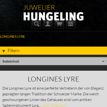
LONGINES LYRE
Filtern
Beliebtheit
LONGINES LYRE
Die Longines Lyre ist eine perfekte Vertreterin der von Eleganz
geprägten langen Tradition der Schweizer Marke. Die weich
geschwungenen Linien des Gehäuses sind vom antiken
Saiteninstrument Lyra...
mehr erfahren »