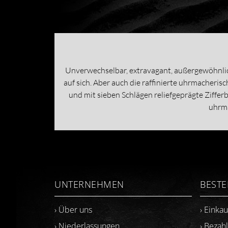
Unverwechselbar, extravagant, außergewöhnlich
auf sich. Aber auch die raffinierte uhrmacheri
und mit sieben Schlägen reliefgeprägte Ziffer
uhrma
UNTERNEHMEN
BEST
› Über uns
› Einka
› Niederlassungen
› Bezah