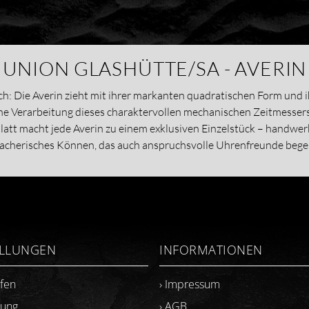
UNION GLASHÜTTE/SA - AVERIN
: Die Averin zieht mit ihrer markanten quadratischen Form und 
sche Verarbeitung dieses charaktervollen mechanischen Zeitmessers
blatt macht jede Averin zu einem exklusiven Einzelstück – handwerk
cherisches Können, das auch anspruchsvolle Uhrenfreunde begei
ELLUNGEN
INFORMATIONEN
ufen
› Impressum
lung
› AGB