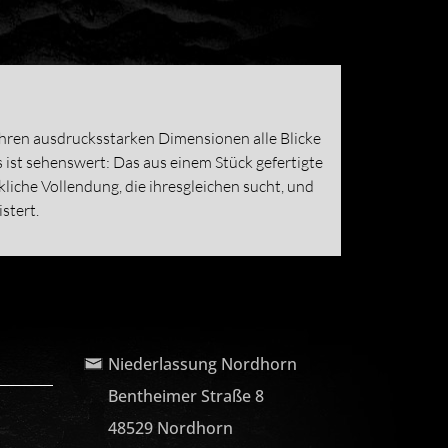
ihren ausdrucksstarken Dimensionen alle Blicke
 ist sehenswert: Das aus einem Stück gefertigte
liche Vollendung, die ihresgleichen sucht, und
stert.
Niederlassung Nordhorn
Bentheimer Straße 8
48529 Nordhorn