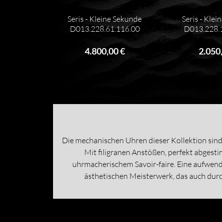
Seris - Kleine Sekunde
Seris - Kle
D013.228.61.116.00
D013.228.
4.800,00 €
2.050
Die mechanischen Uhren dieser Kollektion sind 
Mit filigranen Anstößen, perfekt abges
uhrmacherischem Savoir-faire. Eine aufwen
ästhetischen Meisterwerk, das auch durch 