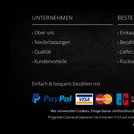
UNTERNEHMEN
BEST
› Über uns
› Einka
› Niederlassungen
› Bezah
› Qualität
› Liefer
› Kundenvorteile
› Rück
Einfach & bequem bezahlen mit
Wir verwenden Cookies. Einige davon sind technisch
Folgende Cookies akzeptieren Sie mit einem Klick auf Alle