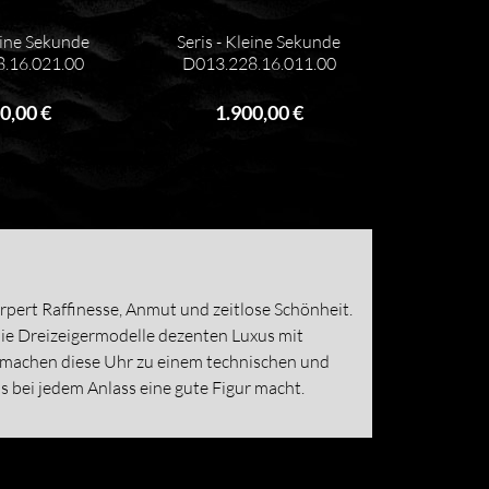
eine Sekunde
Seris - Kleine Sekunde
.16.021.00
D013.228.16.011.00
0,00 €
1.900,00 €
rpert Raffinesse, Anmut und zeitlose Schönheit.
ie Dreizeigermodelle dezenten Luxus mit
 machen diese Uhr zu einem technischen und
as bei jedem Anlass eine gute Figur macht.