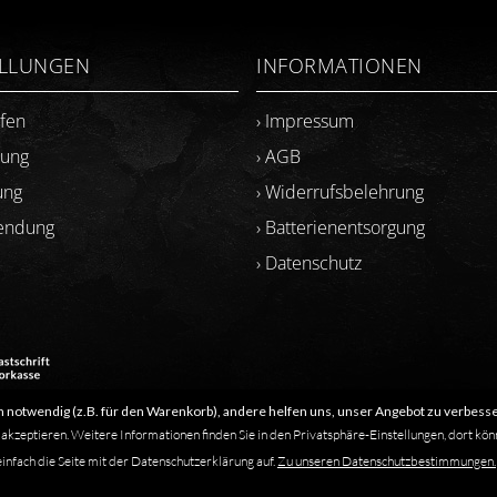
ELLUNGEN
INFORMATIONEN
ufen
› Impressum
lung
› AGB
ung
› Widerrufsbelehrung
sendung
› Batterienentsorgung
› Datenschutz
 notwendig (z.B. für den Warenkorb), andere helfen uns, unser Angebot zu verbesse
​Letzte Aktualisierung: 06.2026
 akzeptieren. Weitere Informationen finden Sie in den Privatsphäre-Einstellungen, dort kön
einfach die Seite mit der Datenschutzerklärung auf.
Zu unseren Datenschutzbestimmungen.