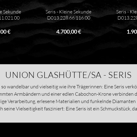
ine Sekunde
Seris - Kleine Sekunde
Seris - Kl
11.021.00
D013.228.66.116.00
D013.228
,00 €
4.700,00 €
1.90
UNION GLASHÜTTE/SA - SERIS
so wandelbar und vielseitig wie ihre Trägerinnen: Eine Seris verkö
timmten Armbändern und einer edlen Cabochon-Krone verbinden d
dige Verarbeitung, erlesene Materialien und funkelnde Diamanten
seine Vielseitigkeit fasziniert: Eine Seris ist ein Schmuckstück, d