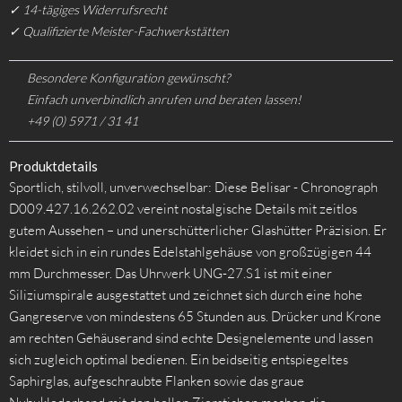
✓ 14-tägiges Widerrufsrecht
✓ Qualifizierte Meister-Fachwerkstätten
Besondere Konfiguration gewünscht?
Einfach unverbindlich anrufen und beraten lassen!
+49 (0) 5971 / 31 41
Produktdetails
Sportlich, stilvoll, unverwechselbar: Diese Belisar - Chronograph
D009.427.16.262.02 vereint nostalgische Details mit zeitlos
gutem Aussehen – und unerschütterlicher Glashütter Präzision. Er
kleidet sich in ein rundes Edelstahlgehäuse von großzügigen 44
mm Durchmesser. Das Uhrwerk UNG-27.S1 ist mit einer
Siliziumspirale ausgestattet und zeichnet sich durch eine hohe
Gangreserve von mindestens 65 Stunden aus. Drücker und Krone
am rechten Gehäuserand sind echte Designelemente und lassen
sich zugleich optimal bedienen. Ein beidseitig entspiegeltes
Saphirglas, aufgeschraubte Flanken sowie das graue