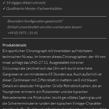
✓ 14-tägiges Widerrufsrecht
✓ Qualifizierte Meister-Fachwerkstätten
Besondere Konfiguration gewünscht?
Einfach unverbindlich anrufen und beraten lassen!
+49 (0) 5971 / 31 41
Produktdetails
Ein sportlicher Chronograph mit Innenleben auf höchstem
technischen Niveau. Im Inneren dieses Chronographen, der 44 mm
misst, schlägt das UNG-27.S1. Ausgestattet mit einer
Siliziumspirale zeichnet sich das Uhrwerk durch eine hohe
Gangreserve von mindestens 65 Stunden aus. Auch äußerlich ist
dieser Zeitmesser mit Ziffernblatt in mattem weiß mit blauen
Details ein absoluter Hingucker. Große Retroblockzahlen, die an
Youngtimer erinnern, ein Pulsometer und die typischen
Retroelemente wie Pilzdrücker, leicht gewölbtes Saphirglas und
die Schienenminuterie runden den typischen Vintage-Charakter