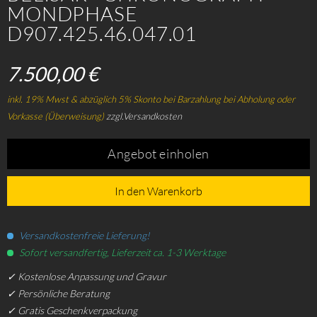
MONDPHASE
D907.425.46.047.01
7.500,00 €
inkl. 19% Mwst & abzüglich 5% Skonto bei Barzahlung bei Abholung oder
Vorkasse (Überweisung)
zzgl.Versandkosten
Angebot einholen
In den Warenkorb
Versandkostenfreie Lieferung!
Sofort versandfertig, Lieferzeit ca. 1-3 Werktage
✓ Kostenlose Anpassung und Gravur
✓ Persönliche Beratung
✓ Gratis Geschenkverpackung