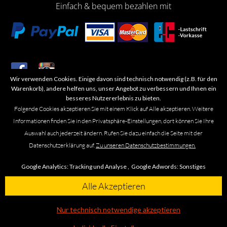
Einfach & bequem bezahlen mit
Wir verwenden Cookies. Einige davon sind technisch notwendig (z.B. für den
​Letzte Aktualisierung: 06.2026
Warenkorb), andere helfen uns, unser Angebot zu verbessern und Ihnen ein
besseres Nutzererlebnis zu bieten.
Folgende Cookies akzeptieren Sie mit einem Klick auf Alle akzeptieren. Weitere
Informationen finden Sie in den Privatsphäre-Einstellungen, dort können Sie Ihre
Auswahl auch jederzeit ändern. Rufen Sie dazu einfach die Seite mit der
Marken- oder Warenzeichen werden in der Regel nicht als solche kenntlich
Datenschutzerklärung auf.
Zu unseren Datenschutzbestimmungen.
gemacht. Das Fehlen einer solchen Kennzeichnung bedeutet nicht, dass es
sich um einen freien Namen im Sinne des Waren- und Markenzeichenrechts
Google Analytics:
Tracking und Analyse ,
Google Adwords:
Sonstiges
handelt. Alle genannten Marken, Logos, Symbole, Bilder, Designs, Produkt-
und Unternehmensbezeichnungen sind Urheber-, Marken- und
Alle Akzeptieren
Designrechte des jeweiligen Eigentümers. Die Marke Omega führen wir
ausschließlich in unseren Ladengeschäften in Braunschweig, Leipzig und
Nur technisch notwendige akzeptieren
Wolfsburg.