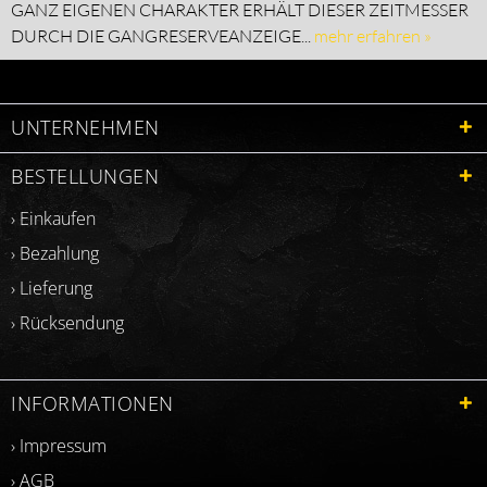
GANZ EIGENEN CHARAKTER ERHÄLT DIESER ZEITMESSER
DURCH DIE GANGRESERVEANZEIGE...
mehr erfahren »
UNTERNEHMEN
BESTELLUNGEN
› Einkaufen
› Bezahlung
› Lieferung
› Rücksendung
INFORMATIONEN
› Impressum
› AGB