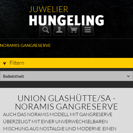
NORAMIS GANGRESERVE
Filtern
Beliebtheit
UNION GLASHÜTTE/SA -
NORAMIS GANGRESERVE
AUCH DAS NORAMIS MODELL MIT GANGRESERVE
ÜBERZEUGT MIT EINER UNVERWECHSELBAREN
MISCHUNG AUS NOSTALGIE UND MODERNE. EINEN