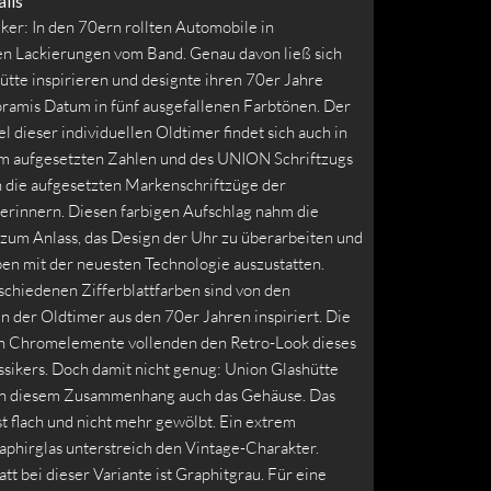
ils
ker: In den 70ern rollten Automobile in
en Lackierungen vom Band. Genau davon ließ sich
ütte inspirieren und designte ihren 70er Jahre
oramis Datum in fünf ausgefallenen Farbtönen. Der
l dieser individuellen Oldtimer findet sich auch in
m aufgesetzten Zahlen und des UNION Schriftzugs
n die aufgesetzten Markenschriftzüge der
erinnern. Diesen farbigen Aufschlag nahm die
zum Anlass, das Design der Uhr zu überarbeiten und
ben mit der neuesten Technologie auszustatten.
schiedenen Zifferblattfarben sind von den
 der Oldtimer aus den 70er Jahren inspiriert. Die
n Chromelemente vollenden den Retro-Look dieses
ssikers. Doch damit nicht genug: Union Glashütte
in diesem Zusammenhang auch das Gehäuse. Das
ist flach und nicht mehr gewölbt. Ein extrem
aphirglas unterstreich den Vintage-Charakter.
att bei dieser Variante ist Graphitgrau. Für eine