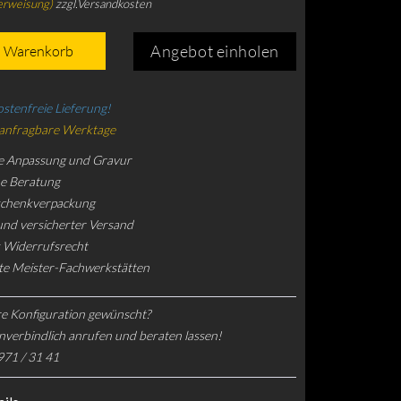
erweisung)
zzgl.Versandkosten
Angebot einholen
n Warenkorb
stenfreie Lieferung!
 anfragbare Werktage
e Anpassung und Gravur
he Beratung
schenkverpackung
und versicherter Versand
 Widerrufsrecht
rte Meister-Fachwerkstätten
e Konfiguration gewünscht?
nverbindlich anrufen und beraten lassen!
971 / 31 41