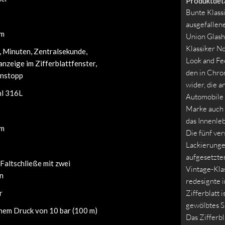
Produktdeta
Bunte Klassi
ausgefallen
mm
Union Glash
Klassiker N
, Minuten, Zentralsekunde,
Look and Fee
nzeige im Zifferblattfenster,
den in Chro
nstopp
wider, die a
hl 316L
Automobile 
Marke auch 
das Innenle
mm
Die fünf ver
Lackierungen
s
aufgesetzte
Faltschließe mit zwei
Vintage-Kla
n
redesignte 
r
Zifferblatt 
gewölbtes S
inem Druck von 10 bar (100 m)
Das Zifferbl