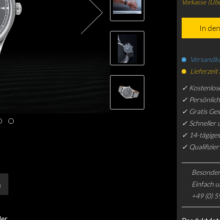
Vorkasse (Üb
In de
Versandko
Lieferzeit
✓ Kostenlos
✓ Persönlic
✓ Gratis Ge
✓ Schneller 
✓ 14-tägiges
✓ Qualifizie
Besonder
n
Einfach u
+49 (0) 5
der