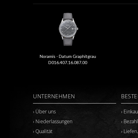
Noramis - Datum Graphitgrau
D016.407.16.087.00
UNTERNEHMEN
BEST
› Über uns
› Einka
› Niederlassungen
› Bezah
› Qualität
› Liefer