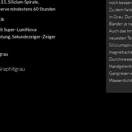
1, Silizium-Spirale,
noch besser
erve mindestens 60 Stunden
Zu dem farbi
in Grau. Dur
ik
Bänder je n
mit Super-LumiNova
Auch das In
htung, Sekundezeiger-Zeiger
neuesten Te
Siliziumspir
magnetischer
grau
Durchmesser
Handgelenk 
Graphitgrau
Gangreserve
Wasserdichti