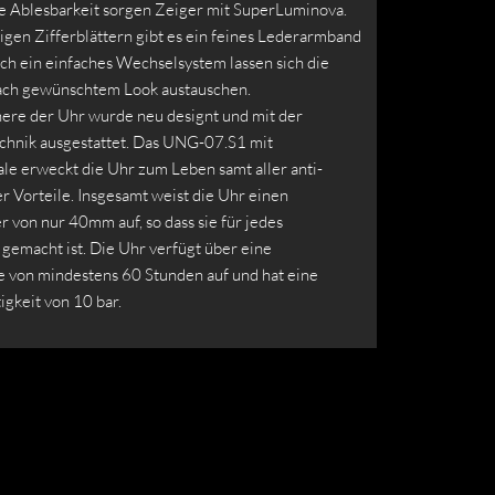
e Ablesbarkeit sorgen Zeiger mit SuperLuminova.
gen Zifferblättern gibt es ein feines Lederarmband
ch ein einfaches Wechselsystem lassen sich die
ach gewünschtem Look austauschen.
nere der Uhr wurde neu designt und mit der
chnik ausgestattet. Das UNG-07.S1 mit
ale erweckt die Uhr zum Leben samt aller anti-
 Vorteile. Insgesamt weist die Uhr einen
 von nur 40mm auf, so dass sie für jedes
gemacht ist. Die Uhr verfügt über eine
 von mindestens 60 Stunden auf und hat eine
gkeit von 10 bar.