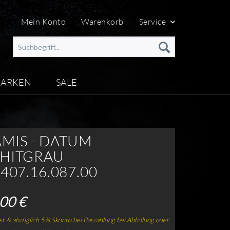
Mein Konto
Warenkorb
Service
ARKEN
SALE
MIS - DATUM
HITGRAU
407.16.087.00
00 €
t & abzüglich 5% Skonto bei Barzahlung bei Abholung oder